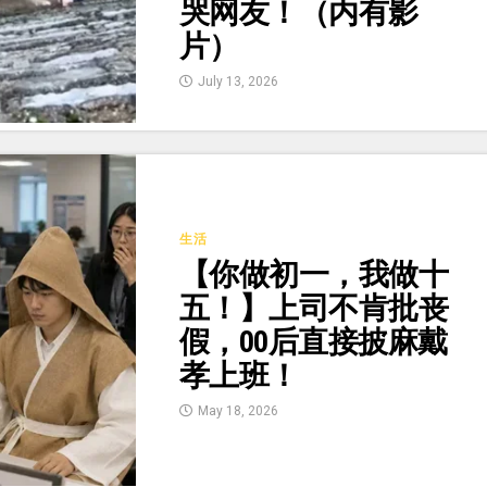
哭网友！（内有影
片）
July 13, 2026
生活
【你做初一，我做十
五！】上司不肯批丧
假，00后直接披麻戴
孝上班！
May 18, 2026