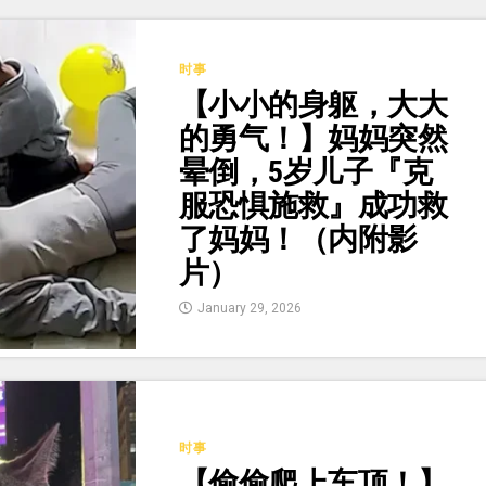
时事
【小小的身躯，大大
的勇气！】妈妈突然
晕倒，5岁儿子『克
服恐惧施救』成功救
了妈妈！（内附影
片）
January 29, 2026
时事
【偷偷爬上车顶！】