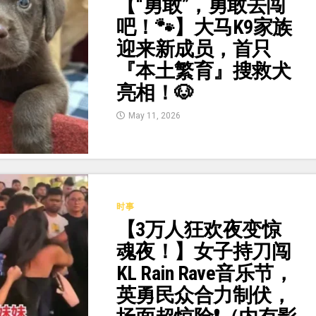
【“勇敢”，勇敢去闯
吧！🐾】大马K9家族
迎来新成员，首只
『本土繁育』搜救犬
亮相！🐶
May 11, 2026
时事
【3万人狂欢夜变惊
魂夜！】女子持刀闯
KL Rain Rave音乐节，
英勇民众合力制伏，