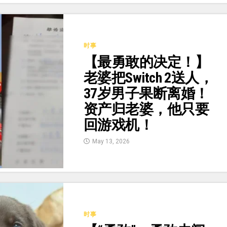
时事
【最勇敢的决定！】
老婆把Switch 2送人，
37岁男子果断离婚！
资产归老婆，他只要
回游戏机！
May 13, 2026
时事