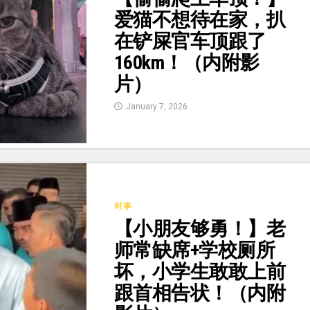
爱猫不想待在家，扒
在铲屎官车顶跟了
160km！（内附影
片）
January 7, 2026
时事
【小朋友够勇！】老
师常缺席+学校厕所
坏，小学生敢敢上前
跟首相告状！（内附