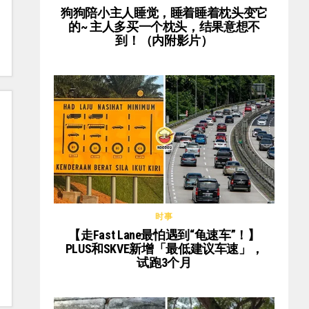
狗狗陪小主人睡觉，睡着睡着枕头变它
的~ 主人多买一个枕头，结果意想不
到！（内附影片）
时事
【走Fast Lane最怕遇到“龟速车”！】
PLUS和SKVE新增「最低建议车速」，
试跑3个月