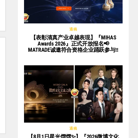
通稿
【表彰清真产业卓越表现】『MIHAS
Awards 2026』正式开放报名📢
MATRADE诚邀符合资格企业踊跃参与‼️
通稿
【8月1日星光熠熠✨】『2026微博文化