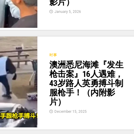
影片）
January 5, 2026
时事
澳洲悉尼海滩『发生
枪击案』16人遇难，
43岁路人英勇搏斗制
服枪手！（内附影
片）
December 15, 2025