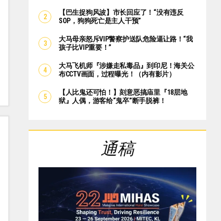
【巴生捉狗风波】市长回应了！“没有违反
SOP，狗狗死亡是主人干预”
大马母亲怒斥VIP警察护送队危险逼让路！“我
孩子比VIP重要！”
大马飞机师『涉嫌走私毒品』到印尼！海关公
布CCTV画面，过程曝光！（内有影片）
【人比鬼还可怕！】刻意恶搞庙里『18层地
狱』人偶，游客给“鬼卒”断手脱裤！
通稿