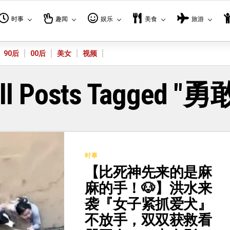
时事
趣闻
娱乐
美食
旅游
90后
00后
美女
视频
ll Posts Tagged "勇
时事
【比死神先来的是麻
麻的手！🐶】洪水来
袭『女子紧抓爱犬』
不放手，双双获救看