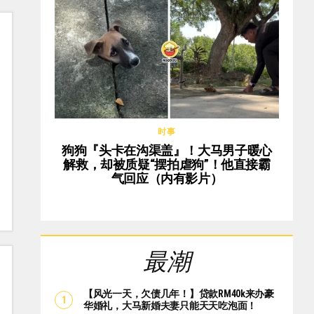
时事
狗狗『头卡在沟渠盖』！大马男子暖心
解救，却被质疑“摆拍虐狗”！他直接霸
气回应（内有影片）
最潮
【风光一天，欠债几年！】贷款RM40k来办豪
华婚礼，大马新婚夫妻只能天天吃泡面！