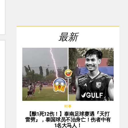
最新
时事
【酿1死12伤！】泰南足球赛遇『天打
雷劈』，泰国球员不治身亡！伤者中有
1名大马人！