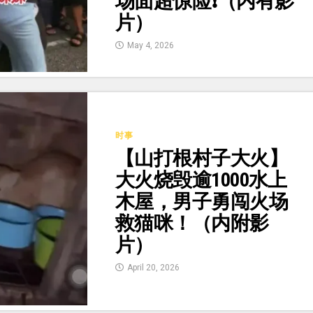
场面超惊险❗（内有影
片）
May 4, 2026
时事
【山打根村子大火】
大火烧毁逾1000水上
木屋，男子勇闯火场
救猫咪！（内附影
片）
April 20, 2026