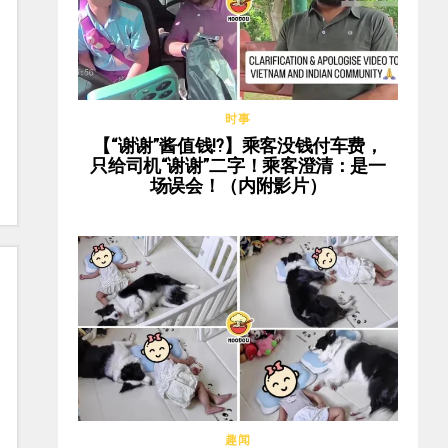
时事
【“谢谢”酱值钱⁉️】乘客没钱付车费，
只给司机“谢谢”二字！乘客澄清：是一
场误会！（内附影片）
趣闻