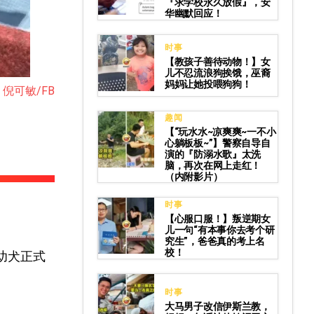
『求学校永久放假』，安
华幽默回应！
时事
【教孩子善待动物！】女
儿不忍流浪狗挨饿，巫裔
妈妈让她投喂狗狗！
ng 倪可敏/FB
趣闻
【“玩水水~凉爽爽~一不小
心躺板板~”】警察自导自
演的『防溺水歌』太洗
脑，再次在网上走红！
（内附影片）
时事
【心服口服！】叛逆期女
儿一句“有本事你去考个研
究生”，爸爸真的考上名
校！
幼犬正式
时事
大马男子改信伊斯兰教，