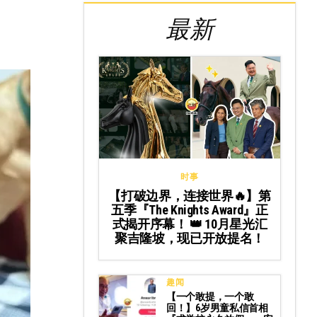
最新
时事
【打破边界，连接世界🔥】第
五季『The Knights Award』正
式揭开序幕！ 👑 10月星光汇
聚吉隆坡，现已开放提名！
趣闻
【一个敢提，一个敢
回！】6岁男童私信首相