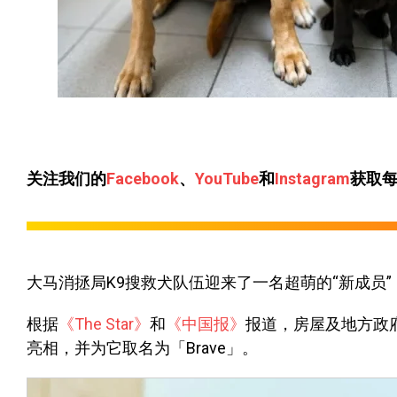
关注我们的
Facebook
、
YouTube
和
Instagram
获取
大马消拯局K9搜救犬队伍迎来了一名超萌的“新成员”
根据
《The Star》
和
《中国报》
报道，房屋及地方政
亮相，并为它取名为「Brave」。