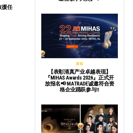
救援任
通稿
【表彰清真产业卓越表现】
『MIHAS Awards 2026』正式开
放报名📢 MATRADE诚邀符合资
格企业踊跃参与‼️