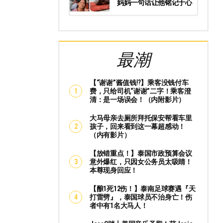
妈妈一句话让他铭记于心
最潮
【“谢谢”酱值钱⁉️】乘客没钱付车
费，只给司机“谢谢”二字！乘客澄
清：是一场误会！（内附影片）
大马母亲去厕所拜托保安帮看车里
孩子，回来看到这一幕超感动！
（内有影片）
【放错重点！】泰国市政预算会议
意外爆红，只因女公务员太吸睛！
本尊现身回应！
【酿1死12伤！】泰南足球赛遇『天
打雷劈』，泰国球员不治身亡！伤
者中有1名大马人！