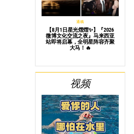
通稿
【8月1日星光熠熠✨】『2026
微博文化交流之夜』马来西亚
站即将启幕，全明星阵容齐聚
大马！🔥
视频