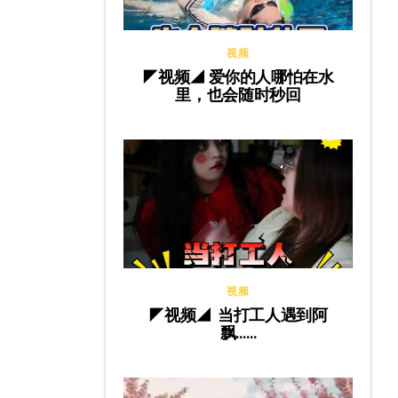
视频
◤视频◢ 爱你的人哪怕在水
里，也会随时秒回
视频
◤视频◢ 当打工人遇到阿
飘……