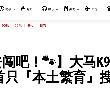
时事
趣闻
娱乐
美食
旅游
90后
00后
美女
视频
闯吧！🐾】大马K
首只『本土繁育』