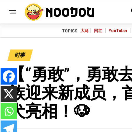
大马
网红
YouTuber
TOPICS
时事
【“勇敢”，勇敢去
族迎来新成员，
犬亮相！🐶