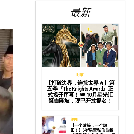
最新
时事
【打破边界，连接世界🔥】第
五季『The Knights Award』正
式揭开序幕！ 👑 10月星光汇
聚吉隆坡，现已开放提名！
趣闻
【一个敢提，一个敢
回！】6岁男童私信首相