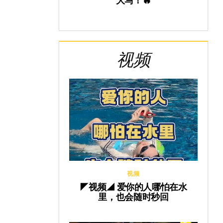
大马！🔥
视频
视频
◤视频◢ 爱你的人哪怕在水
里，也会随时秒回