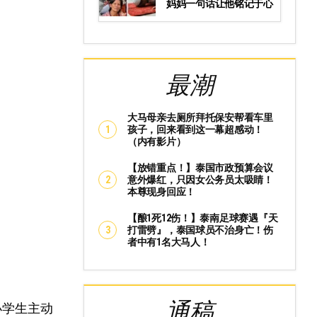
妈妈一句话让他铭记于心
最潮
大马母亲去厕所拜托保安帮看车里
孩子，回来看到这一幕超感动！
（内有影片）
【放错重点！】泰国市政预算会议
意外爆红，只因女公务员太吸睛！
本尊现身回应！
【酿1死12伤！】泰南足球赛遇『天
打雷劈』，泰国球员不治身亡！伤
者中有1名大马人！
通稿
的小学生主动