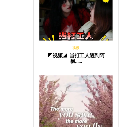
视频
◤视频◢ 当打工人遇到阿
飘……