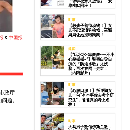
『求学校永久放假』，安
华幽默回应！
时事
【教孩子善待动物！】女
儿不忍流浪狗挨饿，巫裔
妈妈让她投喂狗狗！
报
&
中国报
趣闻
【“玩水水~凉爽爽~一不小
心躺板板~”】警察自导自
演的『防溺水歌』太洗
脑，再次在网上走红！
（内附影片）
时事
【心服口服！】叛逆期女
也市政厅
儿一句“有本事你去考个研
的问题。
究生”，爸爸真的考上名
校！
时事
大马男子改信伊斯兰教，