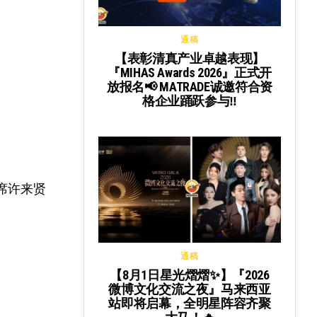
通稿
【表彰清真产业卓越表现】
『MIHAS Awards 2026』正式开
放报名📢 MATRADE诚邀符合资
格企业踊跃参与‼️
部主席许来贤
通稿
【8月1日星光熠熠✨】『2026
微博文化交流之夜』马来西亚
站即将启幕，全明星阵容齐聚