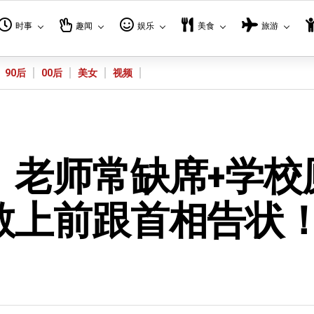
时事
趣闻
娱乐
美食
旅游
90后
00后
美女
视频
】老师常缺席+学校
敢上前跟首相告状