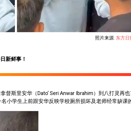
照片来源:
东方日
每日新鲜事！
里安华（Dato’ Seri Anwar Ibrahim）到八打灵再
，一名小学生上前跟安华反映学校厕所损坏及老师经常缺课