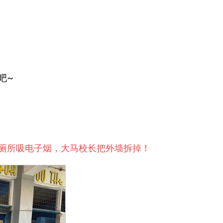
吧~
厕所吸电子烟，大马校长把外墙拆掉！