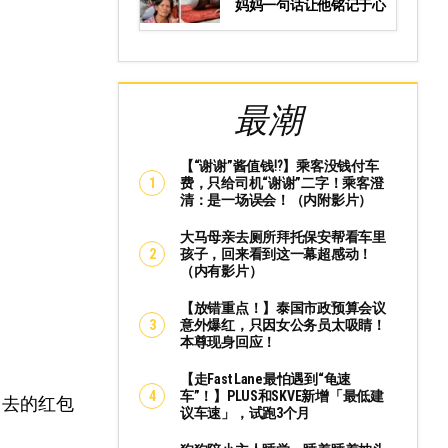
妈妈一句话让他铭记于心
最潮
【“谢谢”酱值钱⁉️】乘客没钱付车
费，只给司机“谢谢”二字！乘客澄
清：是一场误会！（内附影片）
大马母亲去厕所拜托保安帮看车里
孩子，回来看到这一幕超感动！
（内有影片）
【放错重点！】泰国市政预算会议
意外爆红，只因女公务员太吸睛！
本尊现身回应！
【走Fast Lane最怕遇到“龟速
车”！】PLUS和SKVE新增「最低建
出去的红包
议车速」，试跑3个月