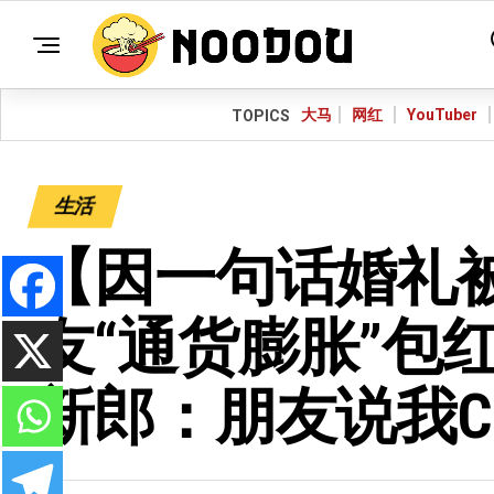
大马
网红
YouTuber
TOPICS
生活
【因一句话婚礼被B
友“通货膨胀”包红
新郎：朋友说我Ch