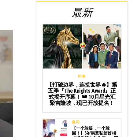
最新
时事
【打破边界，连接世界🔥】第
五季『The Knights Award』正
式揭开序幕！ 👑 10月星光汇
聚吉隆坡，现已开放提名！
趣闻
【一个敢提，一个敢
回！】6岁男童私信首相