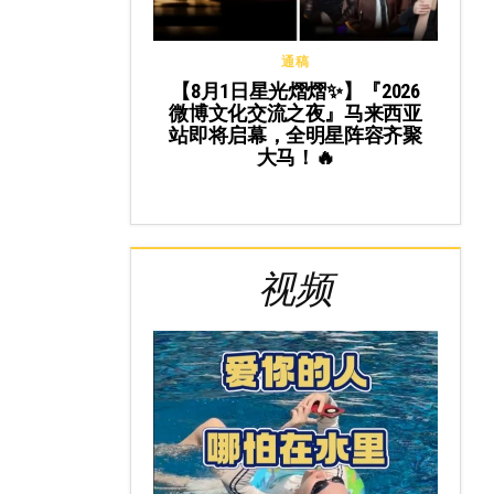
通稿
【8月1日星光熠熠✨】『2026
微博文化交流之夜』马来西亚
站即将启幕，全明星阵容齐聚
大马！🔥
视频