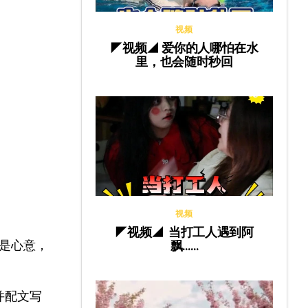
视频
◤视频◢ 爱你的人哪怕在水
里，也会随时秒回
视频
◤视频◢ 当打工人遇到阿
是心意，
飘……
并配文写