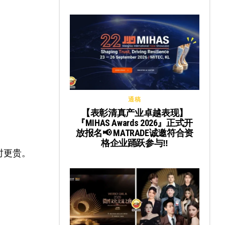
通稿
【表彰清真产业卓越表现】
『MIHAS Awards 2026』正式开
放报名📢 MATRADE诚邀符合资
格企业踊跃参与‼️
期时更贵。