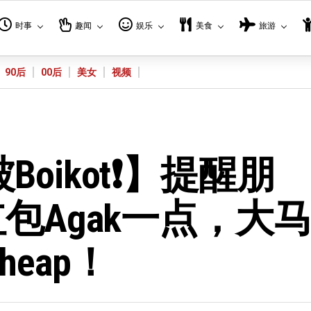
时事
趣闻
娱乐
美食
旅游
90后
00后
美女
视频
oikot❗】提醒朋
包Agak一点，大
eap！