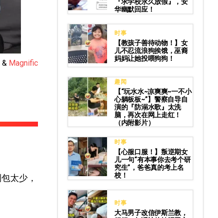
『求学校永久放假』，安
华幽默回应！
时事
【教孩子善待动物！】女
儿不忍流浪狗挨饿，巫裔
妈妈让她投喂狗狗！
&
Magnific
趣闻
【“玩水水~凉爽爽~一不小
心躺板板~”】警察自导自
演的『防溺水歌』太洗
脑，再次在网上走红！
（内附影片）
时事
【心服口服！】叛逆期女
儿一句“有本事你去考个研
究生”，爸爸真的考上名
校！
别包太少，
时事
大马男子改信伊斯兰教，