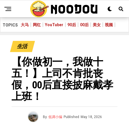
大马
网红
YouTuber
90后
00后
美女
视频
TOPICS
生活
【你做初一，我做十
五！】上司不肯批丧
假，00后直接披麻戴孝
上班！
By
低调小编
Published
May 18, 2026