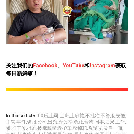
关注我们的
Facebook
、
YouTube
和
Instagram
获取
每日新鲜事！
In this article:
00后
,
上司
,
上班
,
上班族
,
不批准
,
不舒服
,
丧假
,
主管
,
事件
,
傻眼
,
公司
,
出殡
,
办公室
,
勇敢
,
台湾
,
同事
,
后果
,
工作
,
惨
,
打工族
,
批准
,
披麻戴孝
,
救护车
,
整顿职场
,
曝光
,
最后一面
,