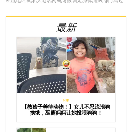
柜姐
,
电话
,
疯
,
私人电话
,
网民
,
请假
,
调走
,
身体
,
送医
,
部门
,
错过
最新
时事
【教孩子善待动物！】女儿不忍流浪狗
挨饿，巫裔妈妈让她投喂狗狗！