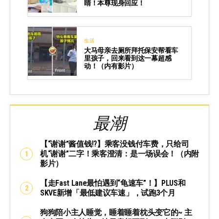
睛！本尊现身回应！
生活
大马母亲去厕所拜托保安帮看车
里孩子，回来看到这一幕超感
动！（内有影片）
最潮
【“谢谢”酱值钱⁉️】乘客没钱付车费，只给司
机“谢谢”二字！乘客澄清：是一场误会！（内附
影片）
【走Fast Lane最怕遇到“龟速车”！】PLUS和
SKVE新增「最低建议车速」，试跑3个月
狗狗陪小主人睡觉，睡着睡着枕头变它的~ 主