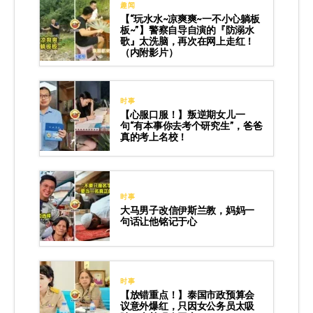
趣闻
【“玩水水~凉爽爽~一不小心躺板
板~”】警察自导自演的『防溺水
歌』太洗脑，再次在网上走红！
（内附影片）
时事
【心服口服！】叛逆期女儿一
句“有本事你去考个研究生”，爸爸
真的考上名校！
时事
大马男子改信伊斯兰教，妈妈一
句话让他铭记于心
时事
【放错重点！】泰国市政预算会
议意外爆红，只因女公务员太吸