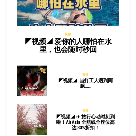
视频
◤视频◢ 爱你的人哪怕在水
里，也会随时秒回
视频
◤视频◢ 当打工人遇到阿
飘……
视频
◤视频◢ ✈️ 旅行心动时刻到
啦！AirAsia 全航线全座位高
达 33%折扣！