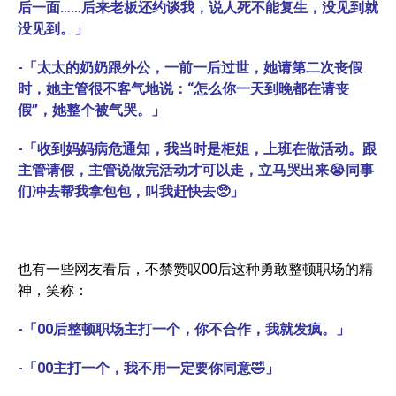
后一面……后来老板还约谈我，说人死不能复生，没见到就
没见到。」
-「太太的奶奶跟外公，一前一后过世，她请第二次丧假
时，她主管很不客气地说：“怎么你一天到晚都在请丧
假”，她整个被气哭。」
-「收到妈妈病危通知，我当时是柜姐，上班在做活动。跟
主管请假，主管说做完活动才可以走，立马哭出来😭同事
们冲去帮我拿包包，叫我赶快去🥺」
也有一些网友看后，不禁赞叹00后这种勇敢整顿职场的精
神，笑称：
-「00后整顿职场主打一个，你不合作，我就发疯。」
-「00主打一个，我不用一定要你同意🤣」