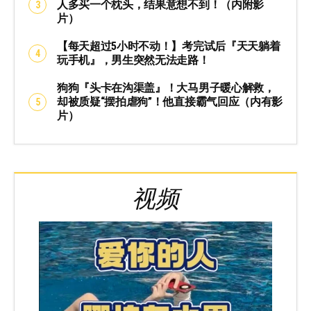
人多买一个枕头，结果意想不到！（内附影
片）
【每天超过5小时不动！】考完试后『天天躺着
玩手机』，男生突然无法走路！
狗狗『头卡在沟渠盖』！大马男子暖心解救，
却被质疑“摆拍虐狗”！他直接霸气回应（内有影
片）
视频