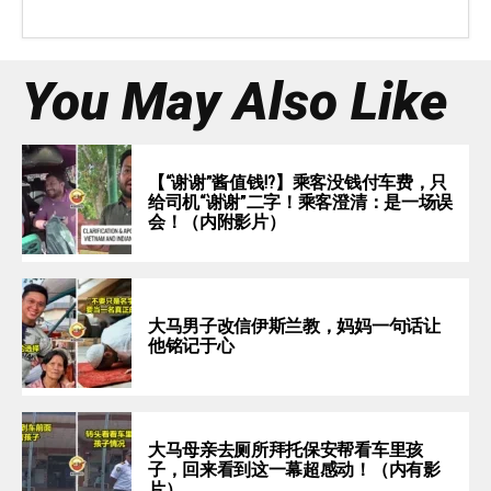
You May Also Like
【“谢谢”酱值钱⁉️】乘客没钱付车费，只
给司机“谢谢”二字！乘客澄清：是一场误
会！（内附影片）
大马男子改信伊斯兰教，妈妈一句话让
他铭记于心
大马母亲去厕所拜托保安帮看车里孩
子，回来看到这一幕超感动！（内有影
片）