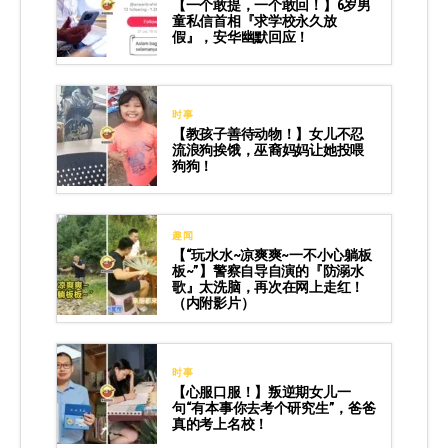
【一个敢提，一个敢回！】6岁男
童私信首相『求学校永久放
假』，安华幽默回应！
时事
【教孩子善待动物！】女儿不忍
流浪狗挨饿，巫裔妈妈让她投喂
狗狗！
趣闻
【“玩水水~凉爽爽~一不小心躺板
板~”】警察自导自演的『防溺水
歌』太洗脑，再次在网上走红！
（内附影片）
时事
【心服口服！】叛逆期女儿一
句“有本事你去考个研究生”，爸爸
真的考上名校！