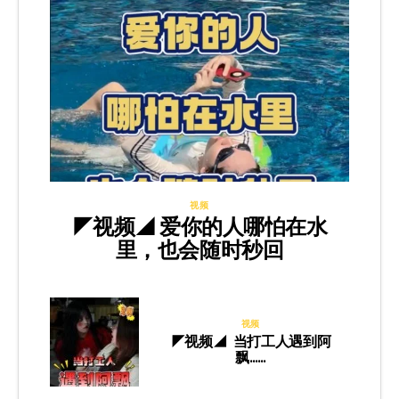
视频
◤视频◢ 爱你的人哪怕在水
里，也会随时秒回
视频
◤视频◢ 当打工人遇到阿
飘……