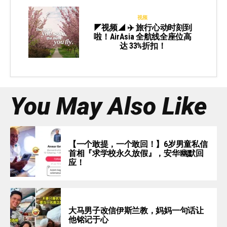
视频
◤视频◢ ✈️ 旅行心动时刻到
啦！AirAsia 全航线全座位高
达 33%折扣！
You May Also Like
【一个敢提，一个敢回！】6岁男童私信
首相『求学校永久放假』，安华幽默回
应！
大马男子改信伊斯兰教，妈妈一句话让
他铭记于心