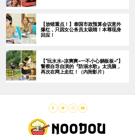
【放错重点！】泰国市政预算会议意外
爆红，只因女公务员太吸睛！本尊现身
回应！
【“玩水水~凉爽爽~一不小心躺板板~”】
警察自导自演的『防溺水歌』太洗脑，
再次在网上走红！（内附影片）