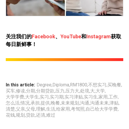
关注我们的
Facebook
、
YouTube
和
Instagram
获取
每日新鲜事！
In this article:
Degree
,
Diploma
,
RM1800
,
不想实习
,
买晚餐
,
买车
,
修读
,
分期
,
分期贷款
,
压力
,
压力大
,
处境
,
大
,
大学
,
大学学费
,
大学生
,
实习
,
实习期
,
实习津贴
,
实习生
,
家用
,
工作
,
怎么活
,
情况
,
承担
,
提供
,
晚餐
,
未来规划
,
沟通
,
沟通未来
,
津贴
,
清楚
,
父亲
,
父母
,
理解
,
生活
,
给家用
,
考驾照
,
自己给大学学费
,
花钱
,
规划
,
贷款
,
还清
,
难过