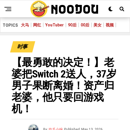
大马
网红
YouTuber
90后
00后
美女
视频
TOPICS
时事
【最勇敢的决定！】老
婆把Switch 2送人，37岁
男子果断离婚！资产归
老婆，他只要回游戏
机！
By
吃瓜小编
Published
May 13, 2026