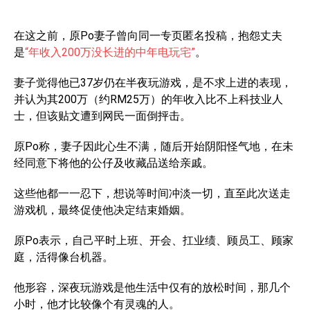
在这之前，原Po妻子曾向同一专页匿名投稿，抱怨丈夫
是
“年收入200万没长进的中年电玩宅”
。
妻子觉得他已37岁仍在半夜玩游戏，是不求上进的表现，
并认为其200万（约RM25万）的年收入比不上科技业人
士，但该贴文遭到网民一面倒抨击。
原Po称，妻子因此心生不满，随后开始阴阳怪气地，在未
经同意下将他的公仔及收藏品送给亲戚。
这些他都一一忍下，想说等时间冲淡一切，直至此次送走
游戏机，最终促使他决定结束婚姻。
原Po表示，自己平时上班、开会、扛业绩、顾员工、顾家
庭，活得像台机器。
他形容，深夜玩游戏是他生活中仅有的放松时间，那几个
小时，他才比较像个有灵魂的人。