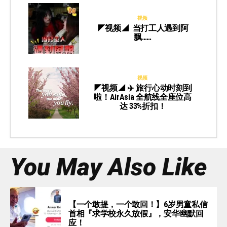
视频
◤视频◢ 当打工人遇到阿
飘……
视频
◤视频◢ ✈️ 旅行心动时刻到
啦！AirAsia 全航线全座位高
达 33%折扣！
You May Also Like
【一个敢提，一个敢回！】6岁男童私信
首相『求学校永久放假』，安华幽默回
应！