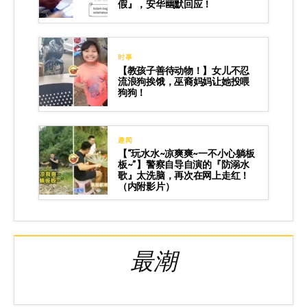
假』，安华幽默回应！
时事
【教孩子善待动物！】女儿不忍
流浪狗挨饿，巫裔妈妈让她投喂
狗狗！
趣闻
【“玩水水~凉爽爽~一不小心躺板
板~”】警察自导自演的『防溺水
歌』太洗脑，再次在网上走红！
（内附影片）
最潮