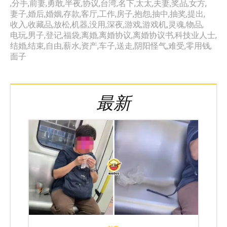
,
分手
,
前妻
,
勇敢
,
半夜
,
协议
,
台湾
,
名下
,
太太
,
夫妻
,
奖品
,
女方
,
妻子
,
婚后
,
婚姻
,
存款
,
客厅
,
工作
,
房子
,
抱怨
,
抽中
,
抽奖
,
提出
,
收入
,
收藏品
,
放松
,
机器
,
没用
,
深夜
,
游戏
,
游戏机
,
灵魂
,
物品
,
电玩
,
男子
,
登记
,
福袋
,
离婚
,
离婚协议
,
离婚协议书
,
科技业人士
,
结婚
,
结束
,
自由
,
薪水
,
资产
,
车子
,
送走
,
阴阳怪气
,
难受
,
零用钱
,
面子
最新