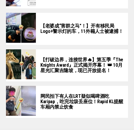
【老婆成“害群之马”！】开有移民局
Logo+警示灯的车，11外籍人士被逮捕！
【打破边界，连接世界🔥】第五季『The
Knights Award』正式揭开序幕！ 👑 10月
星光汇聚吉隆坡，现已开放提名！
网民拍下有人在LRT疑似喝啤酒吃
Karipap，吃完垃圾丢座位！Rapid KL提醒
车厢内禁止饮食