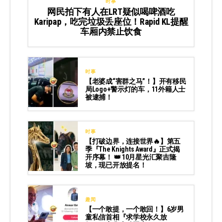
时事
网民拍下有人在LRT疑似喝啤酒吃
Karipap，吃完垃圾丢座位！Rapid KL提醒
车厢内禁止饮食
时事
【老婆成“害群之马”！】开有移民
局Logo+警示灯的车，11外籍人士
被逮捕！
时事
【打破边界，连接世界🔥】第五
季『The Knights Award』正式揭
开序幕！ 👑 10月星光汇聚吉隆
坡，现已开放提名！
趣闻
【一个敢提，一个敢回！】6岁男
童私信首相『求学校永久放