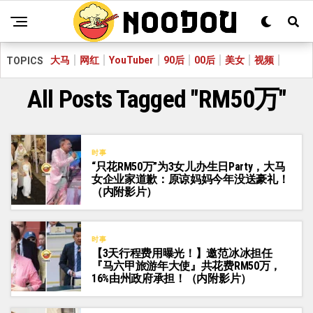
大马
网红
YouTuber
90后
00后
美女
视频
TOPICS
All Posts Tagged "RM50万"
时事
“只花RM50万”为3女儿办生日Party，大马
女企业家道歉：原谅妈妈今年没送豪礼！
（内附影片）
时事
【3天行程费用曝光！】邀范冰冰担任
『马六甲旅游年大使』共花费RM50万，
16%由州政府承担！（内附影片）