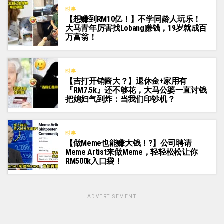
时事
【想赚到RM10亿！】不学同龄人玩乐！
大马青年厉害找Lobang赚钱，19岁就成百
万富翁！
时事
【吉打开销酱大？】退休金+家用有
『RM7.5k』还不够花，大马公婆一直讨钱
把媳妇气到炸：当我们印钞机？
时事
【做Meme也能赚大钱！?】公司聘请
Meme Artist来做Meme，轻轻松松让你
RM500k入口袋！
ADVERTISEMENT