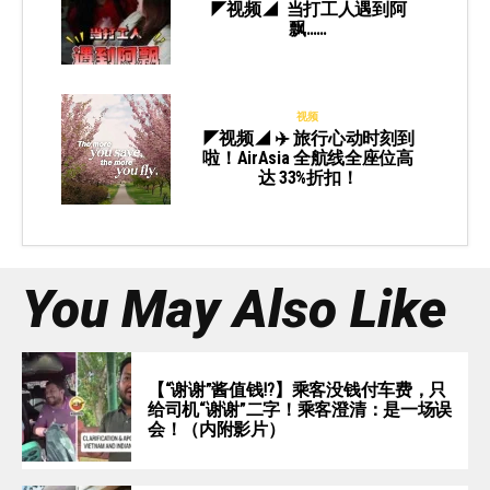
◤视频◢ 当打工人遇到阿
飘……
视频
◤视频◢ ✈️ 旅行心动时刻到
啦！AirAsia 全航线全座位高
达 33%折扣！
You May Also Like
【“谢谢”酱值钱⁉️】乘客没钱付车费，只
给司机“谢谢”二字！乘客澄清：是一场误
会！（内附影片）