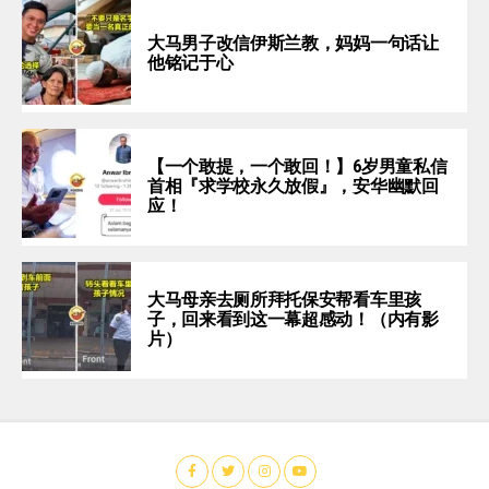
大马男子改信伊斯兰教，妈妈一句话让
他铭记于心
【一个敢提，一个敢回！】6岁男童私信
首相『求学校永久放假』，安华幽默回
应！
大马母亲去厕所拜托保安帮看车里孩
子，回来看到这一幕超感动！（内有影
片）