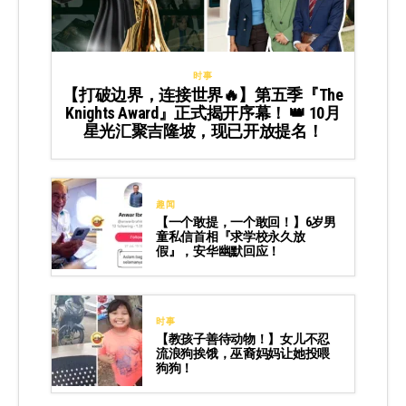
时事
【打破边界，连接世界🔥】第五季『The
Knights Award』正式揭开序幕！ 👑 10月
星光汇聚吉隆坡，现已开放提名！
趣闻
【一个敢提，一个敢回！】6岁男
童私信首相『求学校永久放
假』，安华幽默回应！
时事
【教孩子善待动物！】女儿不忍
流浪狗挨饿，巫裔妈妈让她投喂
狗狗！