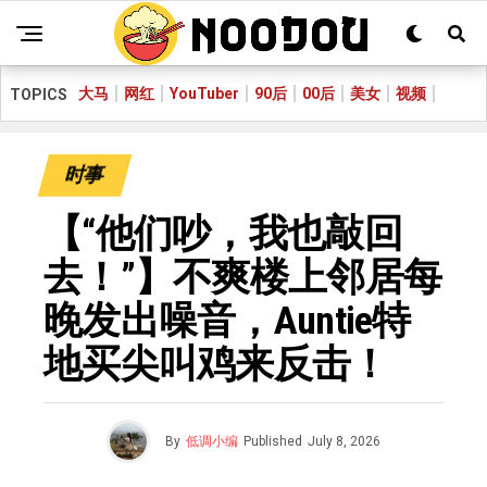
大马
网红
YouTuber
90后
00后
美女
视频
TOPICS
时事
【“他们吵，我也敲回
去！”】不爽楼上邻居每
晚发出噪音，Auntie特
地买尖叫鸡来反击！
By
低调小编
Published
July 8, 2026