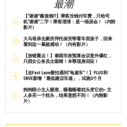
最潮
【“谢谢”酱值钱⁉️】乘客没钱付车费，只给司
机“谢谢”二字！乘客澄清：是一场误会！（内附
影片）
大马母亲去厕所拜托保安帮看车里孩子，回来
看到这一幕超感动！（内有影片）
【放错重点！】泰国市政预算会议意外爆红，
只因女公务员太吸睛！本尊现身回应！
【走Fast Lane最怕遇到“龟速车”！】PLUS和
SKVE新增「最低建议车速」，试跑3个月
狗狗陪小主人睡觉，睡着睡着枕头变它的~ 主
人多买一个枕头，结果意想不到！（内附影
片）