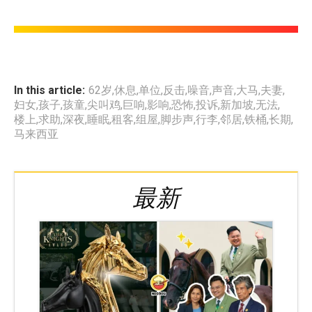
In this article:
62岁
,
休息
,
单位
,
反击
,
噪音
,
声音
,
大马
,
夫妻
,
妇女
,
孩子
,
孩童
,
尖叫鸡
,
巨响
,
影响
,
恐怖
,
投诉
,
新加坡
,
无法
,
楼上
,
求助
,
深夜
,
睡眠
,
租客
,
组屋
,
脚步声
,
行李
,
邻居
,
铁桶
,
长期
,
马来西亚
最新