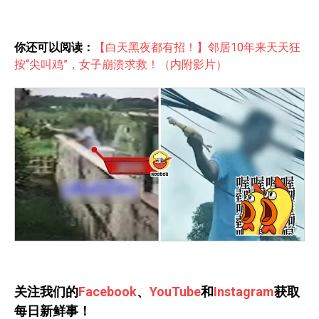
你还可以阅读：
【白天黑夜都有招！】邻居10年来天天狂
按“尖叫鸡”，女子崩溃求救！（内附影片）
关注我们的
Facebook
、
YouTube
和
Instagram
获取
每日新鲜事！