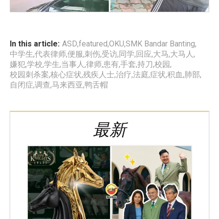
In this article:
ASD
,
featured
,
OKU
,
SMK Bandar Banting
,
中学生
,
代表律师
,
便服
,
刺伤
,
受访
,
同学
,
回应
,
大马
,
大马人
,
嫌犯
,
学校
,
学生
,
当事人
,
律师
,
患有
,
手套
,
持刀
,
校园
,
校园刺杀案
,
核心症状
,
残疾人士
,
治疗
,
法庭
,
症状
,
积血
,
肺部
,
自闭症
,
调查
,
马来西亚
,
鸭舌帽
最新