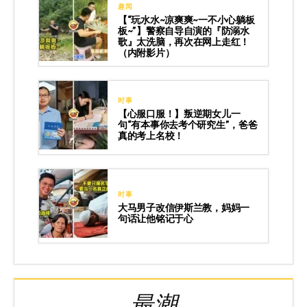
趣闻
【“玩水水~凉爽爽~一不小心躺板
板~”】警察自导自演的『防溺水
歌』太洗脑，再次在网上走红！
（内附影片）
时事
【心服口服！】叛逆期女儿一
句“有本事你去考个研究生”，爸爸
真的考上名校！
时事
大马男子改信伊斯兰教，妈妈一
句话让他铭记于心
最潮