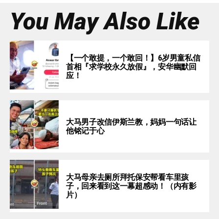
You May Also Like
【一个敢提，一个敢回！】6岁男童私信
首相『求学校永久放假』，安华幽默回
应！
大马男子改信伊斯兰教，妈妈一句话让
他铭记于心
大马母亲去厕所拜托保安帮看车里孩
子，回来看到这一幕超感动！（内有影
片）