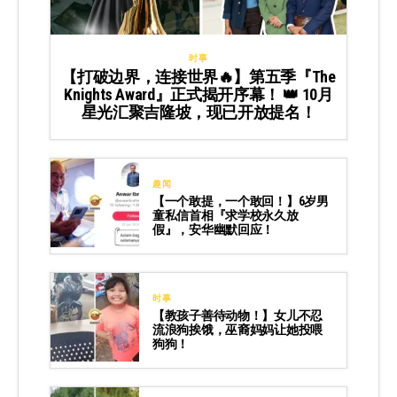
时事
【打破边界，连接世界🔥】第五季『The
Knights Award』正式揭开序幕！ 👑 10月
星光汇聚吉隆坡，现已开放提名！
趣闻
【一个敢提，一个敢回！】6岁男
童私信首相『求学校永久放
假』，安华幽默回应！
时事
【教孩子善待动物！】女儿不忍
流浪狗挨饿，巫裔妈妈让她投喂
狗狗！