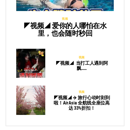
视频
◤视频◢ 爱你的人哪怕在水
里，也会随时秒回
视频
◤视频◢ 当打工人遇到阿
飘……
视频
◤视频◢ ✈️ 旅行心动时刻到
啦！AirAsia 全航线全座位高
达 33%折扣！