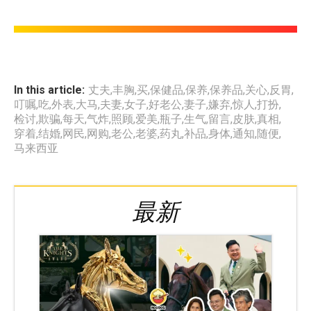
In this article:
丈夫
,
丰胸
,
买
,
保健品
,
保养
,
保养品
,
关心
,
反胃
,
叮嘱
,
吃
,
外表
,
大马
,
夫妻
,
女子
,
好老公
,
妻子
,
嫌弃
,
惊人
,
打扮
,
检讨
,
欺骗
,
每天
,
气炸
,
照顾
,
爱美
,
瓶子
,
生气
,
留言
,
皮肤
,
真相
,
穿着
,
结婚
,
网民
,
网购
,
老公
,
老婆
,
药丸
,
补品
,
身体
,
通知
,
随便
,
马来西亚
最新