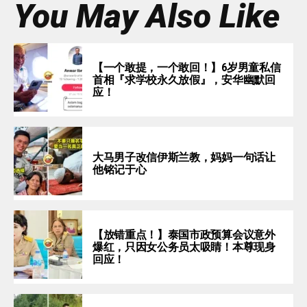
You May Also Like
【一个敢提，一个敢回！】6岁男童私信
首相『求学校永久放假』，安华幽默回
应！
大马男子改信伊斯兰教，妈妈一句话让
他铭记于心
【放错重点！】泰国市政预算会议意外
爆红，只因女公务员太吸睛！本尊现身
回应！