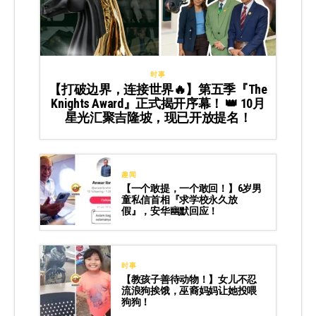
时事
【打破边界，连接世界🔥】第五季『The
Knights Award』正式揭开序幕！ 👑 10月
星光汇聚吉隆坡，现已开放提名！
趣闻
【一个敢提，一个敢回！】6岁男
童私信首相『求学校永久放
假』，安华幽默回应！
时事
【教孩子善待动物！】女儿不忍
流浪狗挨饿，巫裔妈妈让她投喂
狗狗！