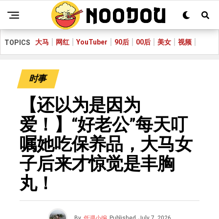
大马
网红
YouTuber
90后
00后
美女
视频
TOPICS
时事
【还以为是因为
爱！】“好老公”每天叮
嘱她吃保养品，大马女
子后来才惊觉是丰胸
丸！
By
低调小编
Published
July 7, 2026