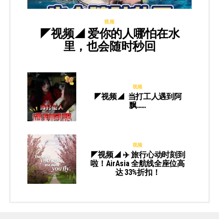
视频
◤视频◢ 爱你的人哪怕在水
里，也会随时秒回
视频
◤视频◢ 当打工人遇到阿
飘……
视频
◤视频◢ ✈️ 旅行心动时刻到
啦！AirAsia 全航线全座位高
达 33%折扣！