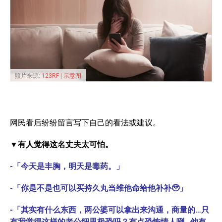
照片来源:
123RF | 示意图
网民看后纷纷留言写下自己的看法或建议。
▼有人觉得这名丈夫太可怕。
-「今天是丰胸，明天是毒药。」
-「你是不是也可以买持久丸当维他命给他补补🥹」
-「其实有什么东西，两公婆可以拿出来沟通，商量的…只
有我觉得这样的老公细思极恐吗？有点恐怖情人咧…他有