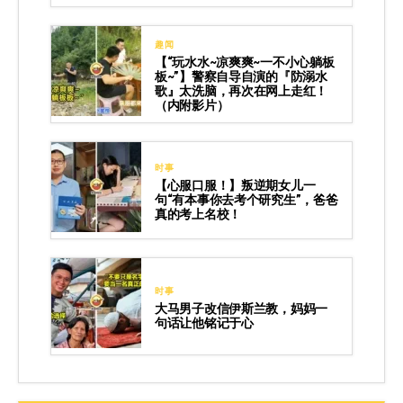
趣闻
【“玩水水~凉爽爽~一不小心躺板
板~”】警察自导自演的『防溺水
歌』太洗脑，再次在网上走红！
（内附影片）
时事
【心服口服！】叛逆期女儿一
句“有本事你去考个研究生”，爸爸
真的考上名校！
时事
大马男子改信伊斯兰教，妈妈一
句话让他铭记于心