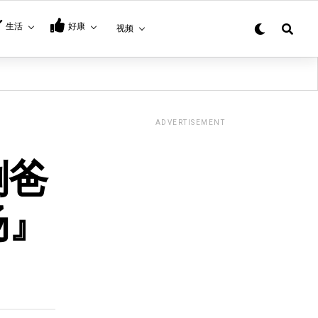
生活
好康
视频
ADVERTISEMENT
倒爸
场』