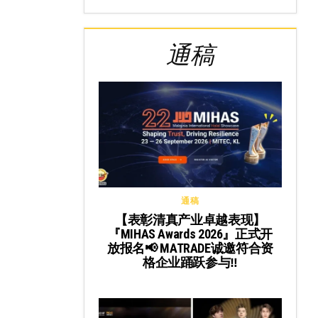
通稿
通稿
【表彰清真产业卓越表现】
『MIHAS Awards 2026』正式开
放报名📢 MATRADE诚邀符合资
格企业踊跃参与‼️