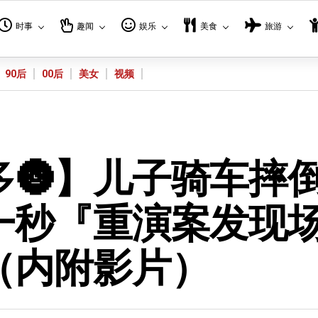
时事
趣闻
娱乐
美食
旅游
90后
00后
美女
视频
🌚】儿子骑车摔
一秒『重演案发现
（内附影片）