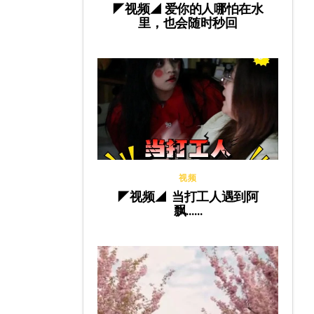
◤视频◢ 爱你的人哪怕在水
里，也会随时秒回
视频
◤视频◢ 当打工人遇到阿
飘……