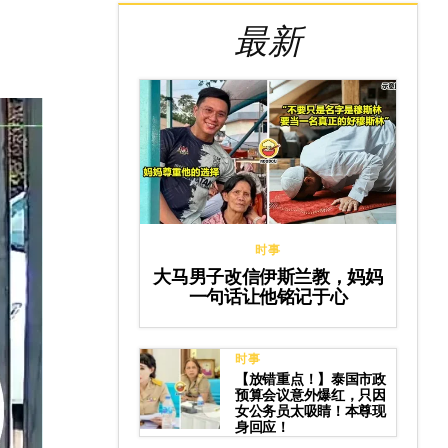
最新
时事
大马男子改信伊斯兰教，妈妈
一句话让他铭记于心
时事
【放错重点！】泰国市政
预算会议意外爆红，只因
女公务员太吸睛！本尊现
身回应！