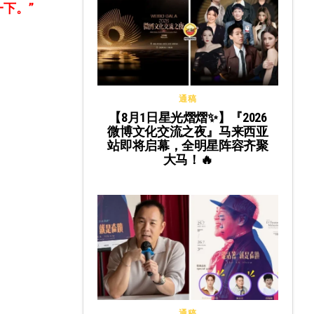
下。”
通稿
【8月1日星光熠熠✨】『2026
微博文化交流之夜』马来西亚
站即将启幕，全明星阵容齐聚
大马！🔥
通稿