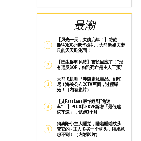
最潮
【风光一天，欠债几年！】贷款
RM40k来办豪华婚礼，大马新婚夫妻
只能天天吃泡面！
【巴生捉狗风波】市长回应了！“没
有违反SOP，狗狗死亡是主人干预”
大马飞机师『涉嫌走私毒品』到印
尼！海关公布CCTV画面，过程曝
光！（内有影片）
【走Fast Lane最怕遇到“龟速
车”！】PLUS和SKVE新增「最低建
议车速」，试跑3个月
狗狗陪小主人睡觉，睡着睡着枕头
变它的~ 主人多买一个枕头，结果意
想不到！（内附影片）