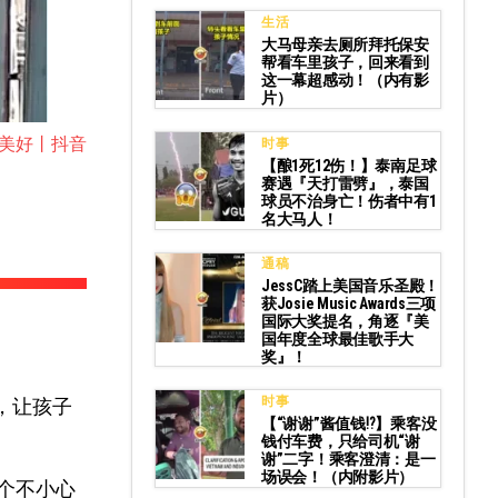
生活
大马母亲去厕所拜托保安
帮看车里孩子，回来看到
这一幕超感动！（内有影
片）
更美好丨抖音
时事
【酿1死12伤！】泰南足球
赛遇『天打雷劈』，泰国
球员不治身亡！伤者中有1
名大马人！
通稿
JessC踏上美国音乐圣殿！
获Josie Music Awards三项
国际大奖提名，角逐『美
国年度全球最佳歌手大
奖』！
时事
，让孩子
【“谢谢”酱值钱⁉️】乘客没
钱付车费，只给司机“谢
谢”二字！乘客澄清：是一
场误会！（内附影片）
一个不小心