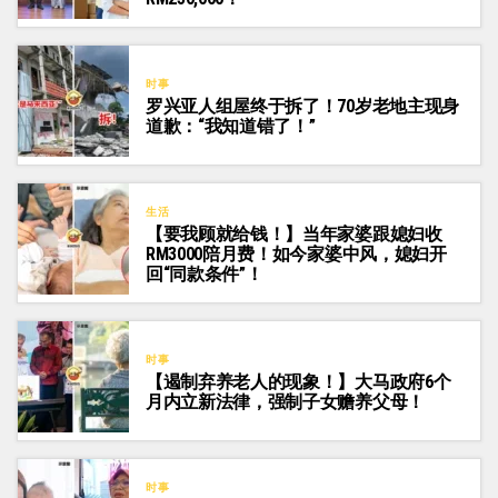
时事
罗兴亚人组屋终于拆了！70岁老地主现身
道歉：“我知道错了！”
生活
【要我顾就给钱！】当年家婆跟媳妇收
RM3000陪月费！如今家婆中风，媳妇开
回“同款条件”！
时事
【遏制弃养老人的现象！】大马政府6个
月内立新法律，强制子女赡养父母！
时事