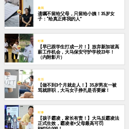
趣闻
遗嘱不留给父母，只留给小姨！35岁女
子：“给真正疼我的人”
时事
【早已跟学生打成一片！】放弃新加坡高
薪工作机会，大马保安守护学校23年！
（内附影片）
生活
【做不到3个月就走人！】35岁男友一被
骂就辞职，大马女子挣扎是否要嫁！
时事
【孩子霸凌，家长有责！】大马反霸凌法
正式生效，霸凌者+父母最高可罚
RM250,000！