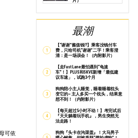
片）
最潮
【“谢谢”酱值钱⁉️】乘客没钱付车
费，只给司机“谢谢”二字！乘客澄
清：是一场误会！（内附影片）
【走Fast Lane最怕遇到“龟速
车”！】PLUS和SKVE新增「最低建
议车速」，试跑3个月
狗狗陪小主人睡觉，睡着睡着枕头
变它的~ 主人多买一个枕头，结果意
想不到！（内附影片）
【每天超过5小时不动！】考完试后
『天天躺着玩手机』，男生突然无
法走路！
狗狗『头卡在沟渠盖』！大马男子
父母可依
暖心解救，却被质疑“摆拍虐狗”！