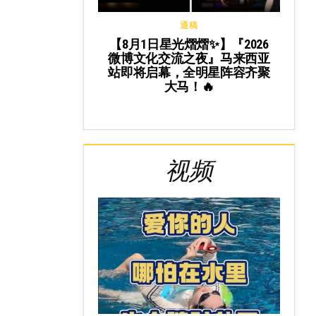
通稿
【8月1日星光熠熠✨】『2026
微博文化交流之夜』马来西亚
站即将启幕，全明星阵容齐聚
大马！🔥
视频