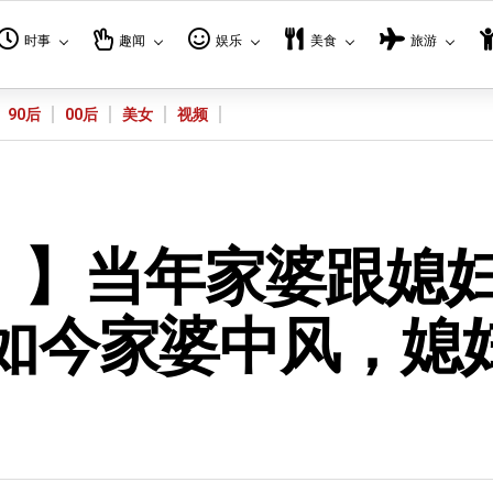
时事
趣闻
娱乐
美食
旅游
90后
00后
美女
视频
！】当年家婆跟媳
费！如今家婆中风，媳
！