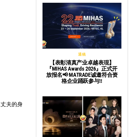
通稿
【表彰清真产业卓越表现】
『MIHAS Awards 2026』正式开
放报名📢 MATRADE诚邀符合资
格企业踊跃参与‼️
主丈夫的身