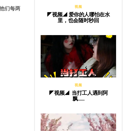
视频
他们每两
◤视频◢ 爱你的人哪怕在水
里，也会随时秒回
视频
◤视频◢ 当打工人遇到阿
飘……