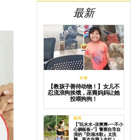
最新
时事
【教孩子善待动物！】女儿不
忍流浪狗挨饿，巫裔妈妈让她
投喂狗狗！
趣闻
【“玩水水~凉爽爽~一不小
心躺板板~”】警察自导自
演的『防溺水歌』太洗
脑，再次在网上走红！