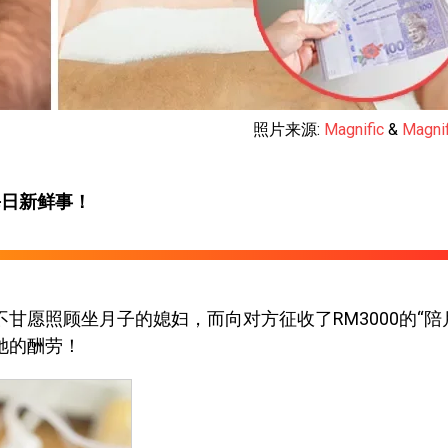
照片来源:
Magnific
&
Magnif
每日新鲜事！
甘愿照顾坐月子的媳妇，而向对方征收了RM3000的“陪
她的酬劳！