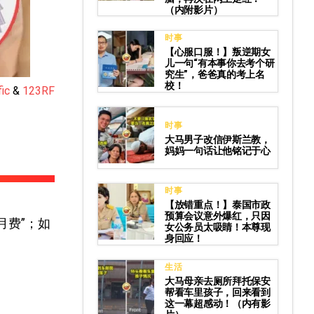
（内附影片）
时事
【心服口服！】叛逆期女
儿一句“有本事你去考个研
究生”，爸爸真的考上名
校！
ic
&
123RF
时事
大马男子改信伊斯兰教，
妈妈一句话让他铭记于心
时事
【放错重点！】泰国市政
预算会议意外爆红，只因
月费”；如
女公务员太吸睛！本尊现
身回应！
生活
大马母亲去厕所拜托保安
帮看车里孩子，回来看到
这一幕超感动！（内有影