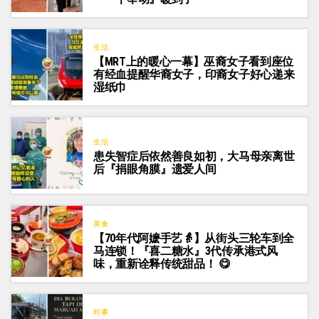
生活
【MRT上的暖心一幕】巫裔女子看到座位
有经血提醒华裔女子，印裔女子好心递来
湿纸巾
生活
患失智症后依然善良如初，大马母亲离世
后『捐眼角膜』遗爱人间
美食
【70年代阿嬷手艺👵】从街头三轮车到全
马连锁！『喜二糖水』3代传承港式风
味，重新诠释传统甜品！ 😋
时事