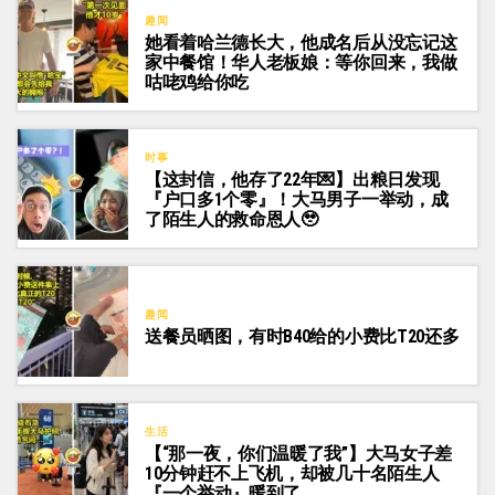
趣闻
她看着哈兰德长大，他成名后从没忘记这
家中餐馆！华人老板娘：等你回来，我做
咕咾鸡给你吃
时事
【这封信，他存了22年💌】出粮日发现
『户口多1个零』！大马男子一举动，成
了陌生人的救命恩人🥹
趣闻
送餐员晒图，有时B40给的小费比T20还多
生活
【“那一夜，你们温暖了我”】大马女子差
10分钟赶不上飞机，却被几十名陌生人
『一个举动』暖到了