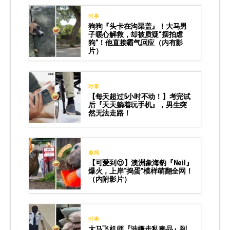
时事
狗狗『头卡在沟渠盖』！大马男
子暖心解救，却被质疑“摆拍虐
狗”！他直接霸气回应（内有影
片）
时事
【每天超过5小时不动！】考完试
后『天天躺着玩手机』，男生突
然无法走路！
趣闻
【可爱到😍】澳洲象海豹『Neil』
爆火，上岸“捣蛋”模样萌翻全网！
（内附影片）
时事
大马飞机师『涉嫌走私毒品』到