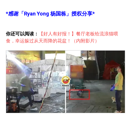
*感谢
「Ryan Yong 杨国栋」
授权分享*
你还可以阅读：
【好人有好报！】餐厅老板给流浪猫喂
食，幸运躲过从天而降的花盆！（内附影片）