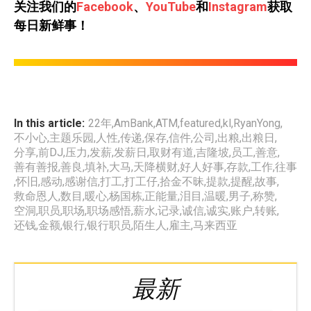
关注我们的
Facebook
、
YouTube
和
Instagram
获取
每日新鲜事！
In this article:
22年
,
AmBank
,
ATM
,
featured
,
kl
,
RyanYong
,
不小心
,
主题乐园
,
人性
,
传递
,
保存
,
信件
,
公司
,
出粮
,
出粮日
,
分享
,
前DJ
,
压力
,
发薪
,
发薪日
,
取财有道
,
吉隆坡
,
员工
,
善意
,
善有善报
,
善良
,
填补
,
大马
,
天降横财
,
好人好事
,
存款
,
工作
,
往事
,
怀旧
,
感动
,
感谢信
,
打工
,
打工仔
,
拾金不昧
,
提款
,
提醒
,
故事
,
救命恩人
,
数目
,
暖心
,
杨国栋
,
正能量
,
泪目
,
温暖
,
男子
,
称赞
,
空洞
,
职员
,
职场
,
职场感悟
,
薪水
,
记录
,
诚信
,
诚实
,
账户
,
转账
,
还钱
,
金额
,
银行
,
银行职员
,
陌生人
,
雇主
,
马来西亚
最新