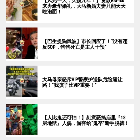
【风光一天，欠债几年！】贷款RM40k
来办豪华婚礼，大马新婚夫妻只能天天
吃泡面！
【巴生捉狗风波】市长回应了！“没有违
反SOP，狗狗死亡是主人干预”
大马母亲怒斥VIP警察护送队危险逼让
路！“我孩子比VIP重要！”
【人比鬼还可怕！】刻意恶搞庙里『18
层地狱』人偶，游客给“鬼卒”断手脱裤！