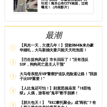
印尼！海关公布CCTV画面，过程
曝光！（内有影片）
最潮
【风光一天，欠债几年！】贷款RM40k来办豪
华婚礼，大马新婚夫妻只能天天吃泡面！
【巴生捉狗风波】市长回应了！“没有违反
SOP，狗狗死亡是主人干预”
大马母亲怒斥VIP警察护送队危险逼让路！“我孩
子比VIP重要！”
【人比鬼还可怕！】刻意恶搞庙里『18层地
狱』人偶，游客给“鬼卒”断手脱裤！
【胆大包天！】『RXZ摩托聚会』成“商机”？有