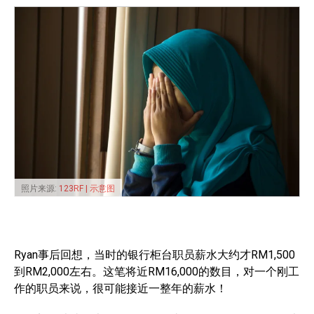
照片来源:
123RF | 示意图
Ryan事后回想，当时的银行柜台职员薪水大约才RM1,500
到RM2,000左右。这笔将近RM16,000的数目，对一个刚工
作的职员来说，很可能接近一整年的薪水！