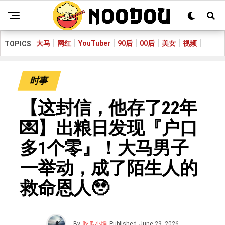
大马
网红
YouTuber
90后
00后
美女
视频
TOPICS
时事
【这封信，他存了22年
💌】出粮日发现『户口
多1个零』！大马男子
一举动，成了陌生人的
救命恩人🥹
By
吃瓜小编
Published
June 29, 2026