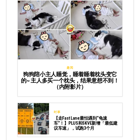
趣闻
狗狗陪小主人睡觉，睡着睡着枕头变它
的~ 主人多买一个枕头，结果意想不到！
（内附影片）
时事
【走Fast Lane最怕遇到“龟速
车”！】PLUS和SKVE新增「最低建
议车速」，试跑3个月