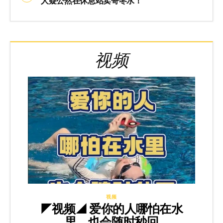
人疑公然在休息站卖哥冬水！
视频
视频
◤视频◢ 爱你的人哪怕在水
里，也会随时秒回