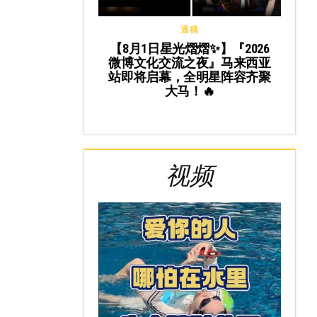
通稿
【8月1日星光熠熠✨】『2026
微博文化交流之夜』马来西亚
站即将启幕，全明星阵容齐聚
大马！🔥
视频