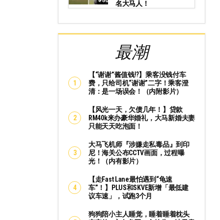
名大马人！
最潮
【“谢谢”酱值钱⁉️】乘客没钱付车
费，只给司机“谢谢”二字！乘客澄
清：是一场误会！（内附影片）
【风光一天，欠债几年！】贷款
RM40k来办豪华婚礼，大马新婚夫妻
只能天天吃泡面！
大马飞机师『涉嫌走私毒品』到印
尼！海关公布CCTV画面，过程曝
光！（内有影片）
【走Fast Lane最怕遇到“龟速
车”！】PLUS和SKVE新增「最低建
议车速」，试跑3个月
狗狗陪小主人睡觉，睡着睡着枕头