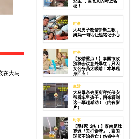
究生”，爸爸真的考上名
校！
时事
大马男子改信伊斯兰教，
妈妈一句话让他铭记于心
时事
【放错重点！】泰国市政
预算会议意外爆红，只因
女公务员太吸睛！本尊现
该在大马
身回应！
生活
大马母亲去厕所拜托保安
帮看车里孩子，回来看到
这一幕超感动！（内有影
片）
时事
【酿1死12伤！】泰南足球
赛遇『天打雷劈』，泰国
球员不治身亡！伤者中有1