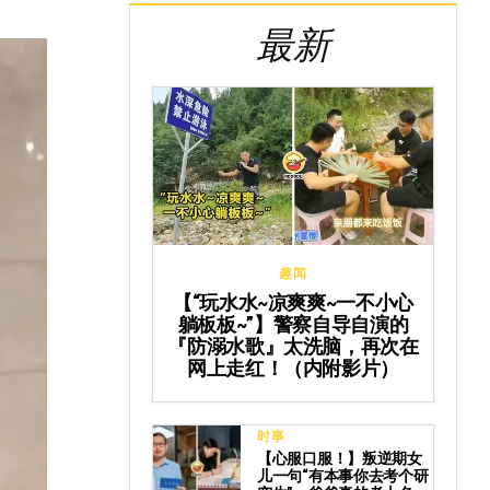
最新
趣闻
【“玩水水~凉爽爽~一不小心
躺板板~”】警察自导自演的
『防溺水歌』太洗脑，再次在
网上走红！（内附影片）
时事
【心服口服！】叛逆期女
儿一句“有本事你去考个研