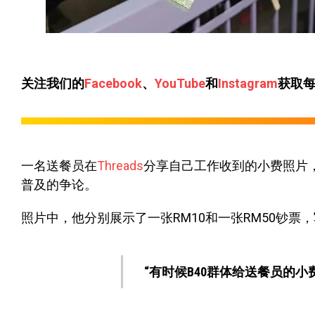
关注我们的
Facebook
、
YouTube
和
Instagram
获取
一名送餐员在
Threads
分享自己工作收到的小费照片
普及的争论。
照片中，他分别展示了一张RM10和一张RM50钞票
“有时候B40群体给送餐员的小