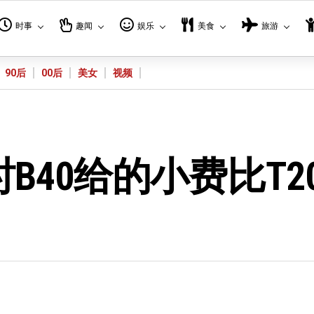
时事
趣闻
娱乐
美食
旅游
90后
00后
美女
视频
B40给的小费比T2