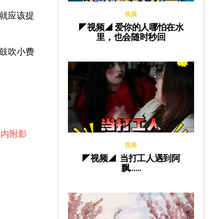
就应该提
视频
◤视频◢ 爱你的人哪怕在水
里，也会随时秒回
鼓吹小费
（内附影
视频
◤视频◢ 当打工人遇到阿
飘……