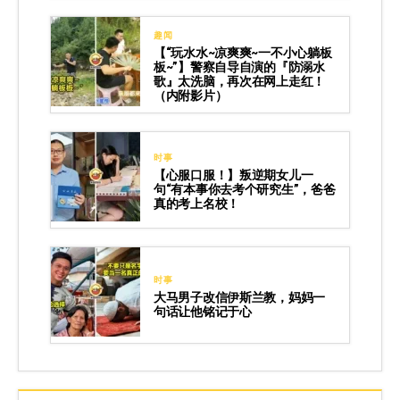
趣闻
【“玩水水~凉爽爽~一不小心躺板
板~”】警察自导自演的『防溺水
歌』太洗脑，再次在网上走红！
（内附影片）
时事
【心服口服！】叛逆期女儿一
句“有本事你去考个研究生”，爸爸
真的考上名校！
时事
大马男子改信伊斯兰教，妈妈一
句话让他铭记于心