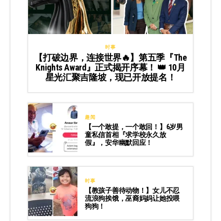
时事
【打破边界，连接世界🔥】第五季『The
Knights Award』正式揭开序幕！ 👑 10月
星光汇聚吉隆坡，现已开放提名！
趣闻
【一个敢提，一个敢回！】6岁男
童私信首相『求学校永久放
假』，安华幽默回应！
时事
【教孩子善待动物！】女儿不忍
流浪狗挨饿，巫裔妈妈让她投喂
狗狗！