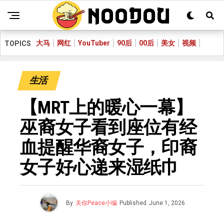
大马
网红
YouTuber
90后
00后
美女
视频
TOPICS
生活
【MRT上的暖心一幕】
巫裔女子看到座位有经
血提醒华裔女子，印裔
女子好心递来湿纸巾
By
关你Peace小编
Published
June 1, 2026