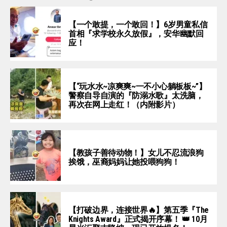
【一个敢提，一个敢回！】6岁男童私信
首相『求学校永久放假』，安华幽默回
应！
【“玩水水~凉爽爽~一不小心躺板板~”】
警察自导自演的『防溺水歌』太洗脑，
再次在网上走红！（内附影片）
【教孩子善待动物！】女儿不忍流浪狗
挨饿，巫裔妈妈让她投喂狗狗！
【打破边界，连接世界🔥】第五季『The
Knights Award』正式揭开序幕！ 👑 10月