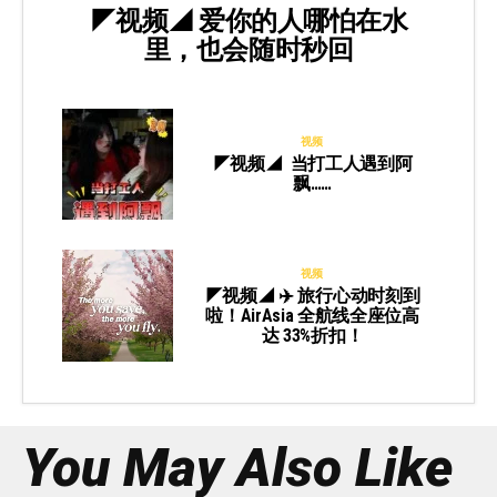
◤视频◢ 爱你的人哪怕在水
里，也会随时秒回
视频
◤视频◢ 当打工人遇到阿
飘……
视频
◤视频◢ ✈️ 旅行心动时刻到
啦！AirAsia 全航线全座位高
达 33%折扣！
You May Also Like