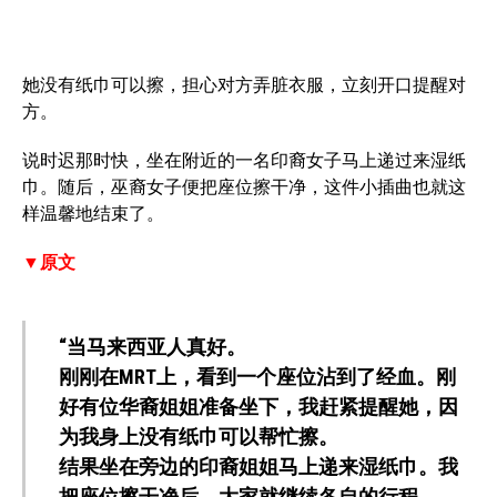
她没有纸巾可以擦，担心对方弄脏衣服，立刻开口提醒对
方。
说时迟那时快，坐在附近的一名印裔女子马上递过来湿纸
巾。随后，巫裔女子便把座位擦干净，这件小插曲也就这
样温馨地结束了。
▼原文
“当马来西亚人真好。
刚刚在MRT上，看到一个座位沾到了经血。刚
好有位华裔姐姐准备坐下，我赶紧提醒她，因
为我身上没有纸巾可以帮忙擦。
结果坐在旁边的印裔姐姐马上递来湿纸巾。我
把座位擦干净后，大家就继续各自的行程。