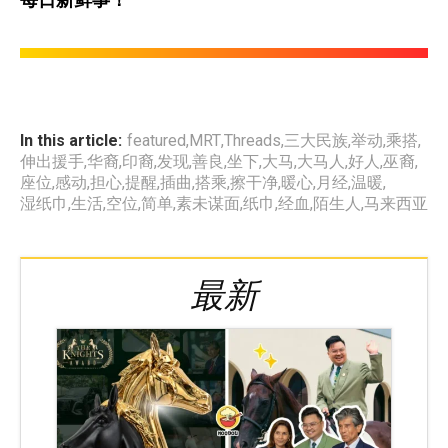
In this article:
featured
,
MRT
,
Threads
,
三大民族
,
举动
,
乘搭
,
伸出援手
,
华裔
,
印裔
,
发现
,
善良
,
坐下
,
大马
,
大马人
,
好人
,
巫裔
,
座位
,
感动
,
担心
,
提醒
,
插曲
,
搭乘
,
擦干净
,
暖心
,
月经
,
温暖
,
湿纸巾
,
生活
,
空位
,
简单
,
素未谋面
,
纸巾
,
经血
,
陌生人
,
马来西亚
最新