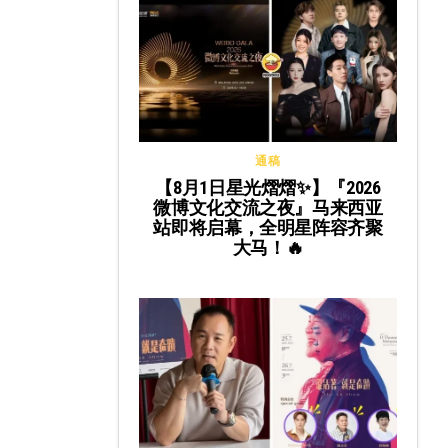
通稿
【8月1日星光熠熠✨】『2026
微博文化交流之夜』马来西亚
站即将启幕，全明星阵容齐聚
大马！🔥