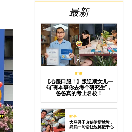
最新
时事
【心服口服！】叛逆期女儿一
句“有本事你去考个研究生”，
爸爸真的考上名校！
时事
大马男子改信伊斯兰教，
妈妈一句话让他铭记于心