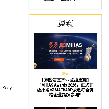
通稿
通稿
【表彰清真产业卓越表现】
『MIHAS Awards 2026』正式开
oay
放报名📢 MATRADE诚邀符合资
格企业踊跃参与‼️