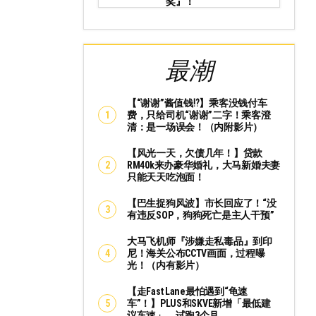
奖』！
最潮
【“谢谢”酱值钱⁉️】乘客没钱付车
费，只给司机“谢谢”二字！乘客澄
清：是一场误会！（内附影片）
【风光一天，欠债几年！】贷款
RM40k来办豪华婚礼，大马新婚夫妻
只能天天吃泡面！
【巴生捉狗风波】市长回应了！“没
有违反SOP，狗狗死亡是主人干预”
大马飞机师『涉嫌走私毒品』到印
尼！海关公布CCTV画面，过程曝
光！（内有影片）
【走Fast Lane最怕遇到“龟速
车”！】PLUS和SKVE新增「最低建
议车速」，试跑3个月