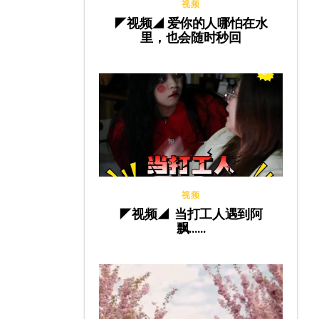
视频
◤视频◢ 爱你的人哪怕在水
里，也会随时秒回
视频
◤视频◢ 当打工人遇到阿
飘……