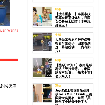
时事
【放错重点！】泰国市政
预算会议意外爆红，只因
女公务员太吸睛！本尊现
身回应！
uan Wanita
生活
大马母亲去厕所拜托保安
帮看车里孩子，回来看到
这一幕超感动！（内有影
片）
时事
【酿1死12伤！】泰南足球
赛遇『天打雷劈』，泰国
球员不治身亡！伤者中有1
名大马人！
让许多网友看
通稿
JessC踏上美国音乐圣殿！
获Josie Music Awards三项
国际大奖提名，角逐『美
国年度全球最佳歌手大