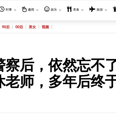
时事
趣闻
娱乐
美食
旅游
90后
00后
美女
视频
警察后，依然忘不
休老师，多年后终