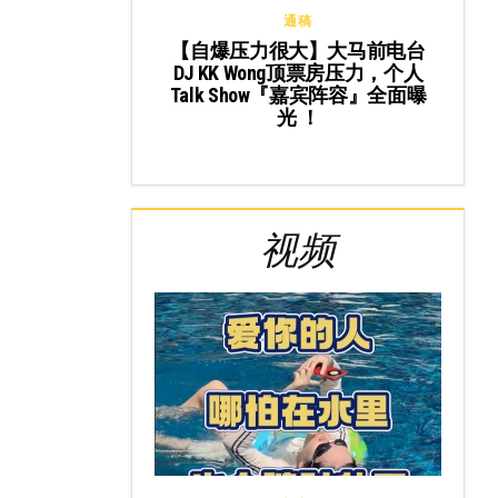
通稿
【自爆压力很大】大马前电台
DJ KK Wong顶票房压力，个人
Talk Show『嘉宾阵容』全面曝
光 ！
视频