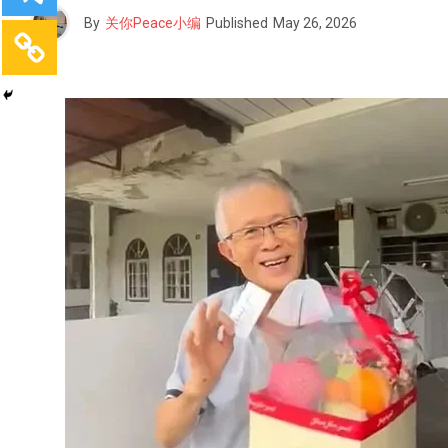
By
关你Peace小编
Published
May 26, 2026