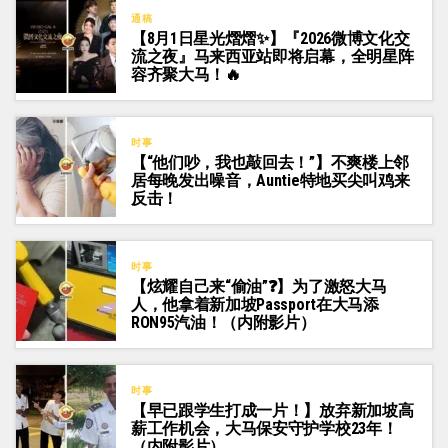
通稿
【8月1日星光熠熠✨】『2026微博文化交
流之夜』马来西亚站即将启幕，全明星阵
容齐聚大马！🔥
时事
【“他们吵，我也敲回去！”】不爽楼上邻
居每晚发出噪音，Auntie特地买尖叫鸡来
反击！
时事
【炫耀自己来“偷油”❓】为了激怒大马
人，他拿着新加坡Passport在大马添
RON95汽油！（内附影片）
时事
【早已跟学生打成一片！】放弃新加坡高
薪工作机会，大马保安守护学校23年！
（内附影片）