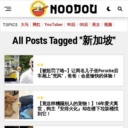
大马
网红
YouTuber
90后
00后
美女
视频
TOPICS
All Posts Tagged "新加坡"
时事
【被惩罚了咯~】让两名儿子坐Porsche后
车厢上“兜风”，爸爸：会是愉快的体验！
时事
【竟这样糟蹋别人的宠物！】16年爱犬离
世，狗主『安排火化』却在楼下垃圾桶找
到它！