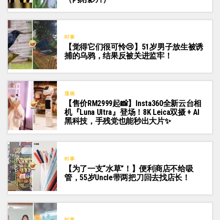
时事
【觉得它们很可怜😢】51岁男子放生被诱
捕的乌鸦，结果反被关进监牢！
通稿
【售价RM2999起📸】Insta360全新云台相
机『Luna Ultra』登场！8K Leica双摄 + AI
黑科技，手残党也能秒出大片✨
时事
【为了一支“水草”！】便利商店不给吸
管，55岁Uncle带两把刀回去找店长！
时事