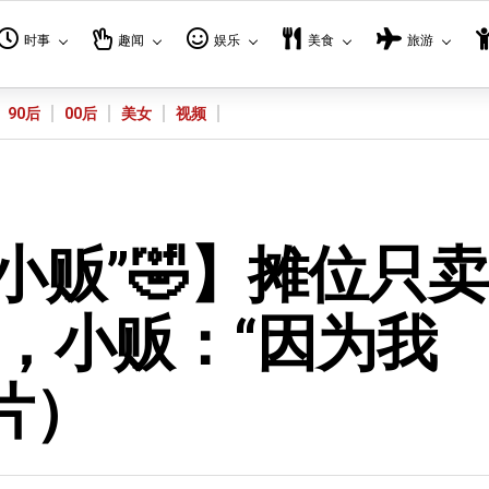
时事
趣闻
娱乐
美食
旅游
90后
00后
美女
视频
小贩”🤣】摊位只
咖喱，小贩：“因为我
影片）