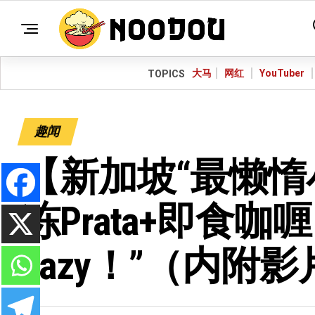
大马
网红
YouTuber
TOPICS
趣闻
【新加坡“最懒惰
冻Prata+即食
Lazy！”（内附