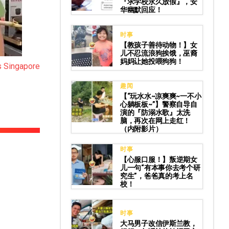
『求学校永久放假』，安
华幽默回应！
时事
【教孩子善待动物！】女
儿不忍流浪狗挨饿，巫裔
妈妈让她投喂狗狗！
s Singapore
趣闻
【“玩水水~凉爽爽~一不小
心躺板板~”】警察自导自
演的『防溺水歌』太洗
脑，再次在网上走红！
（内附影片）
时事
【心服口服！】叛逆期女
儿一句“有本事你去考个研
究生”，爸爸真的考上名
校！
时事
大马男子改信伊斯兰教，