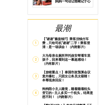
妈妈一句话让他铭记于心
最潮
【“谢谢”酱值钱⁉️】乘客没钱付车
费，只给司机“谢谢”二字！乘客澄
清：是一场误会！（内附影片）
大马母亲去厕所拜托保安帮看车里
孩子，回来看到这一幕超感动！
（内有影片）
【放错重点！】泰国市政预算会议
意外爆红，只因女公务员太吸睛！
本尊现身回应！
狗狗陪小主人睡觉，睡着睡着枕头
变它的~ 主人多买一个枕头，结果意
想不到！（内附影片）