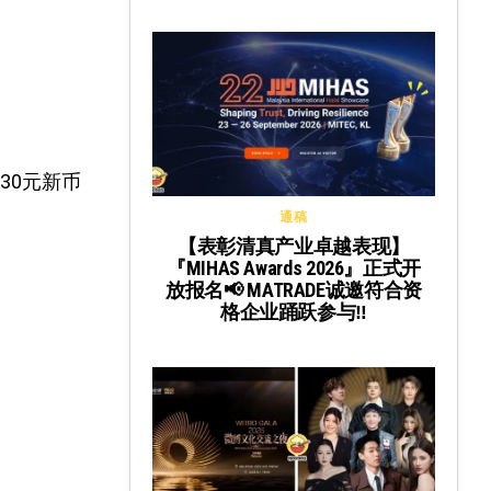
。
.30元新币
通稿
【表彰清真产业卓越表现】
『MIHAS Awards 2026』正式开
放报名📢 MATRADE诚邀符合资
格企业踊跃参与‼️