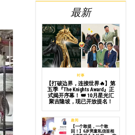
最新
时事
【打破边界，连接世界🔥】第
五季『The Knights Award』正
式揭开序幕！ 👑 10月星光汇
聚吉隆坡，现已开放提名！
趣闻
【一个敢提，一个敢
回！】6岁男童私信首相