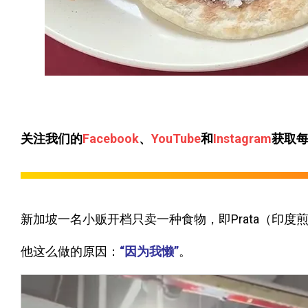
关注我们的
Facebook
、
YouTube
和
Instagram
获取
新加坡一名小贩开档只卖一种食物，即Prata（印度
他这么做的原因：
“因为我懒”
。