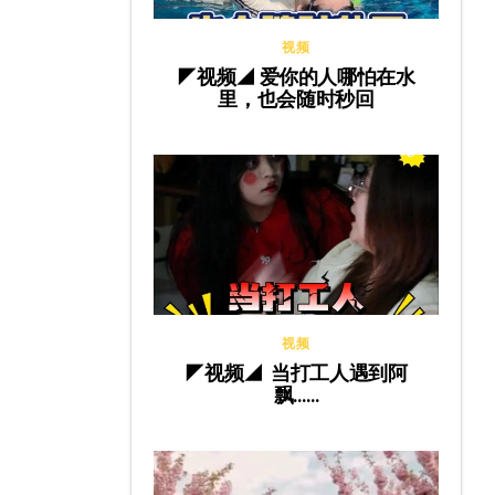
视频
◤视频◢ 爱你的人哪怕在水
里，也会随时秒回
视频
◤视频◢ 当打工人遇到阿
飘……