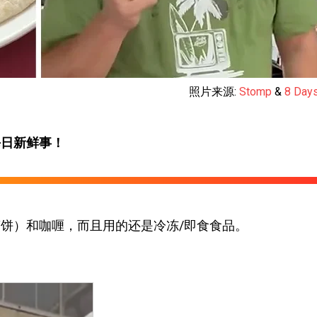
照片来源:
Stomp
&
8 Day
每日新鲜事！
煎饼）和咖喱，而且用的还是冷冻/即食食品。