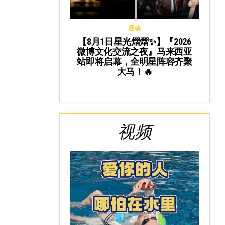
通稿
【8月1日星光熠熠✨】『2026
微博文化交流之夜』马来西亚
站即将启幕，全明星阵容齐聚
大马！🔥
视频