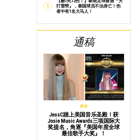
【酿1死12伤！】泰南足球赛遇『天
打雷劈』，泰国球员不治身亡！伤
者中有1名大马人！
通稿
通稿
JessC踏上美国音乐圣殿！获
Josie Music Awards三项国际大
奖提名，角逐『美国年度全球
最佳歌手大奖』！