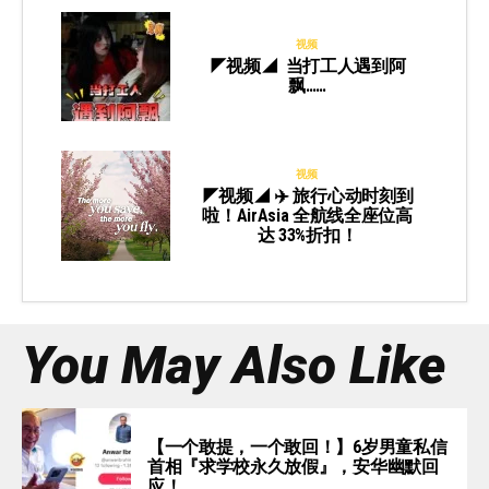
视频
◤视频◢ 当打工人遇到阿
飘……
视频
◤视频◢ ✈️ 旅行心动时刻到
啦！AirAsia 全航线全座位高
达 33%折扣！
You May Also Like
【一个敢提，一个敢回！】6岁男童私信
首相『求学校永久放假』，安华幽默回
应！