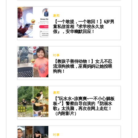
趣闻
【一个敢提，一个敢回！】6岁男
童私信首相『求学校永久放
假』，安华幽默回应！
时事
【教孩子善待动物！】女儿不忍
流浪狗挨饿，巫裔妈妈让她投喂
狗狗！
趣闻
【“玩水水~凉爽爽~一不小心躺板
板~”】警察自导自演的『防溺水
歌』太洗脑，再次在网上走红！
（内附影片）
时事