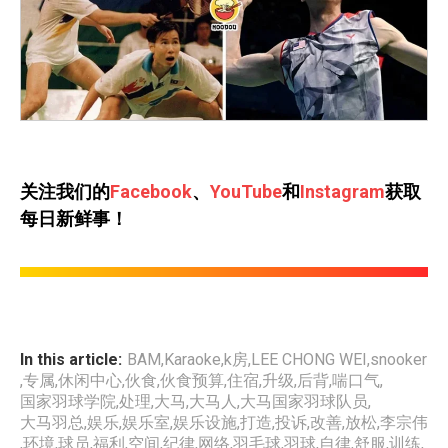
关注我们的
Facebook
、
YouTube
和
Instagram
获取
每日新鲜事！
In this article:
BAM
,
Karaoke
,
k房
,
LEE CHONG WEI
,
snooker
,
专属
,
休闲中心
,
伙食
,
伙食预算
,
住宿
,
升级
,
后背
,
喘口气
,
国家羽球学院
,
处理
,
大马
,
大马人
,
大马国家羽球队员
,
大马羽总
,
娱乐
,
娱乐室
,
娱乐设施
,
打造
,
投诉
,
改善
,
放松
,
李宗伟
,
环境
,
球员
,
福利
,
空间
,
纪律
,
网络
,
羽毛球
,
羽球
,
自律
,
舒服
,
训练
,