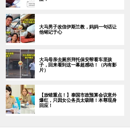
大马男子改信伊斯兰教，妈妈一句话让
他铭记于心
大马母亲去厕所拜托保安帮看车里孩
子，回来看到这一幕超感动！（内有影
片）
【放错重点！】泰国市政预算会议意外
爆红，只因女公务员太吸睛！本尊现身
回应！