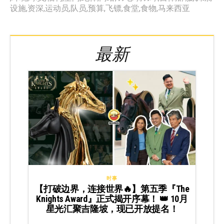
设施
,
资深
,
运动员
,
队员
,
预算
,
飞镖
,
食堂
,
食物
,
马来西亚
最新
时事
【打破边界，连接世界🔥】第五季『The
Knights Award』正式揭开序幕！ 👑 10月
星光汇聚吉隆坡，现已开放提名！