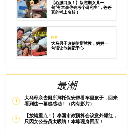
【心服口服！】叛逆期女儿一
句“有本事你去考个研究生”，爸爸
真的考上名校！
时事
大马男子改信伊斯兰教，妈妈一
句话让他铭记于心
最潮
大马母亲去厕所拜托保安帮看车里孩子，回来
看到这一幕超感动！（内有影片）
【放错重点！】泰国市政预算会议意外爆红，
只因女公务员太吸睛！本尊现身回应！