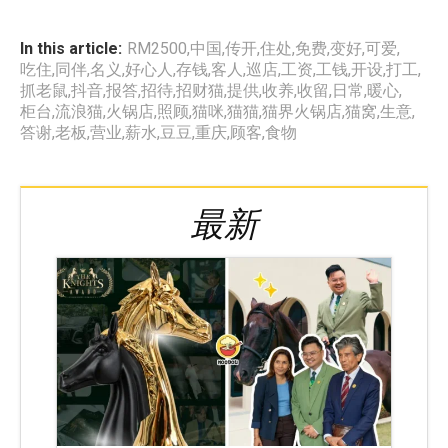
In this article:
RM2500
,
中国
,
传开
,
住处
,
免费
,
变好
,
可爱
,
吃住
,
同伴
,
名义
,
好心人
,
存钱
,
客人
,
巡店
,
工资
,
工钱
,
开设
,
打工
,
抓老鼠
,
抖音
,
报答
,
招待
,
招财猫
,
提供
,
收养
,
收留
,
日常
,
暖心
,
柜台
,
流浪猫
,
火锅店
,
照顾
,
猫咪
,
猫猫
,
猫界火锅店
,
猫窝
,
生意
,
答谢
,
老板
,
营业
,
薪水
,
豆豆
,
重庆
,
顾客
,
食物
最新