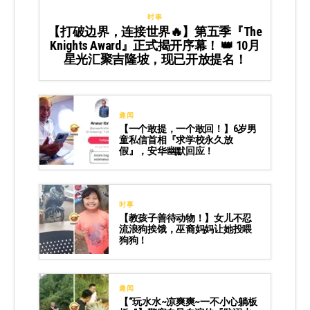
时事
【打破边界，连接世界🔥】第五季『The
Knights Award』正式揭开序幕！ 👑 10月
星光汇聚吉隆坡，现已开放提名！
趣闻
【一个敢提，一个敢回！】6岁男
童私信首相『求学校永久放
假』，安华幽默回应！
时事
【教孩子善待动物！】女儿不忍
流浪狗挨饿，巫裔妈妈让她投喂
狗狗！
趣闻
【“玩水水~凉爽爽~一不小心躺板