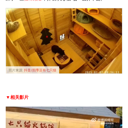
照片来源:
抖音/四季豆有七只猫
▼相关影片
V
i
d