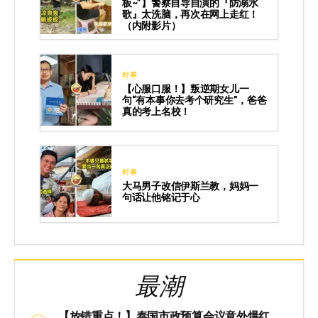
板~”】警察自导自演的『防溺水
歌』太洗脑，再次在网上走红！
（内附影片）
时事
【心服口服！】叛逆期女儿一
句“有本事你去考个研究生”，爸爸
真的考上名校！
时事
大马男子改信伊斯兰教，妈妈一
句话让他铭记于心
最潮
【放错重点！】泰国市政预算会议意外爆红，