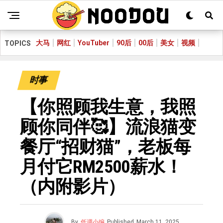
大马
网红
YouTuber
90后
00后
美女
视频
TOPICS
时事
【你照顾我生意，我照
顾你同伴🥰】流浪猫变
餐厅“招财猫”，老板每
月付它RM2500薪水！
（内附影片）
By
低调小编
Published
March 11, 2025