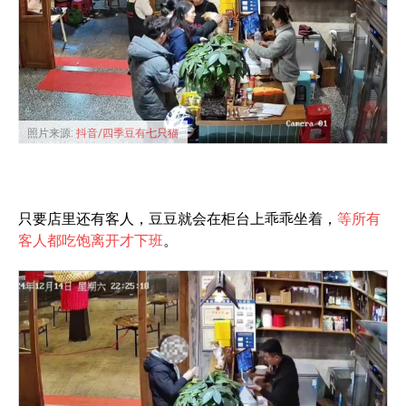
照片来源:
抖音/四季豆有七只猫
只要店里还有客人，豆豆就会在柜台上乖乖坐着，
等所有
客人都吃饱离开才下班
。