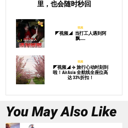
里，也会随时秒回
视频
◤视频◢ 当打工人遇到阿
飘……
视频
◤视频◢ ✈️ 旅行心动时刻到
啦！AirAsia 全航线全座位高
达 33%折扣！
You May Also Like