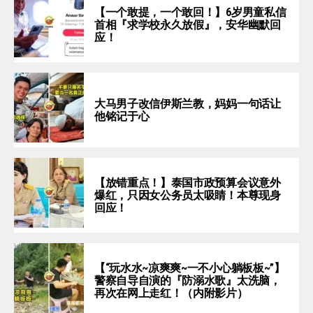
【一个敢提，一个敢回！】6岁男童私信
首相『求学校永久放假』，安华幽默回
应！
大马男子改信伊斯兰教，妈妈一句话让
他铭记于心
【放错重点！】泰国市政预算会议意外
爆红，只因女公务员太吸睛！本尊现身
回应！
【“玩水水~凉爽爽~一不小心躺板板~”】
警察自导自演的『防溺水歌』太洗脑，
再次在网上走红！（内附影片）