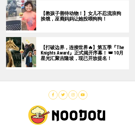
【教孩子善待动物！】女儿不忍流浪狗
挨饿，巫裔妈妈让她投喂狗狗！
【打破边界，连接世界🔥】第五季『The
Knights Award』正式揭开序幕！ 👑 10月
星光汇聚吉隆坡，现已开放提名！