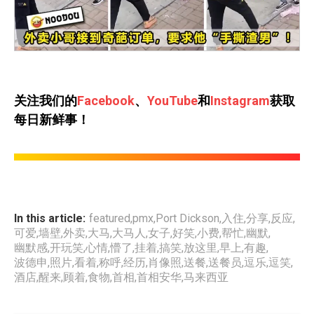
关注我们的
Facebook
、
YouTube
和
Instagram
获取
每日新鲜事！
In this article:
featured
,
pmx
,
Port Dickson
,
入住
,
分享
,
反应
,
可爱
,
墙壁
,
外卖
,
大马
,
大马人
,
女子
,
好笑
,
小费
,
帮忙
,
幽默
,
幽默感
,
开玩笑
,
心情
,
懵了
,
挂着
,
搞笑
,
放这里
,
早上
,
有趣
,
波德申
,
照片
,
看着
,
称呼
,
经历
,
肖像照
,
送餐
,
送餐员
,
逗乐
,
逗笑
,
酒店
,
醒来
,
顾着
,
食物
,
首相
,
首相安华
,
马来西亚