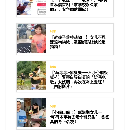
【一个敢提，一个敢回！】6岁男
童私信首相『求学校永久放
假』，安华幽默回应！
时事
【教孩子善待动物！】女儿不忍
流浪狗挨饿，巫裔妈妈让她投喂
狗狗！
趣闻
【“玩水水~凉爽爽~一不小心躺板
板~”】警察自导自演的『防溺水
歌』太洗脑，再次在网上走红！
（内附影片）
时事
【心服口服！】叛逆期女儿一
句“有本事你去考个研究生”，爸爸
真的考上名校！