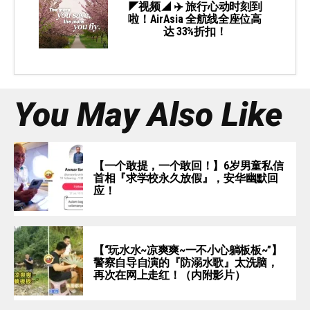
◤视频◢ ✈️ 旅行心动时刻到
啦！AirAsia 全航线全座位高
达 33%折扣！
You May Also Like
【一个敢提，一个敢回！】6岁男童私信
首相『求学校永久放假』，安华幽默回
应！
【“玩水水~凉爽爽~一不小心躺板板~”】
警察自导自演的『防溺水歌』太洗脑，
再次在网上走红！（内附影片）