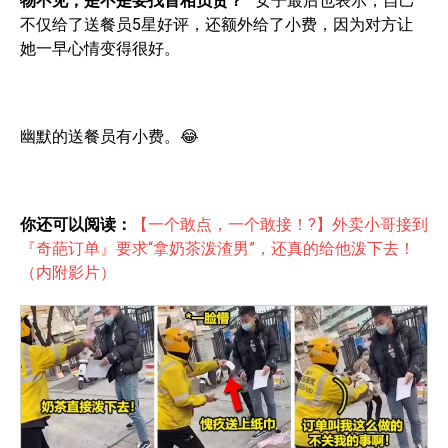
物不见，是不是要找首相负责？”
女子最后也表示，自己
不仅给了送餐员5星好评，还额外给了小费，因为对方让
她一早心情变得很好。
幽默的送餐员有小费。😂
你还可以阅读：
【一个敢点，一个敢接！?】外卖小哥接到
『奇葩订单』要求“拿奶茶泼渣男”，还真的给他泼下去！
（内附影片）