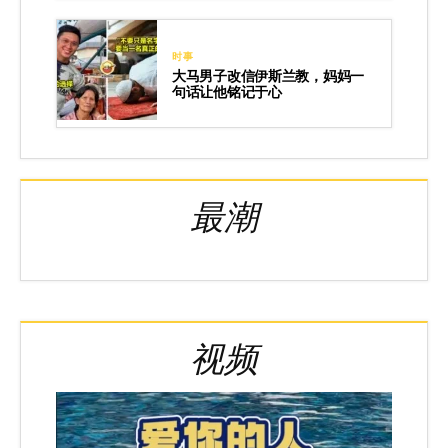
时事
大马男子改信伊斯兰教，妈妈一
句话让他铭记于心
最潮
视频