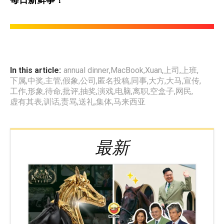
In this article:
annual dinner
,
MacBook
,
Xuan
,
上司
,
上班
,
下属
,
中奖
,
主管
,
假象
,
公司
,
匿名投稿
,
同事
,
大方
,
大马
,
宣传
,
工作
,
形象
,
待命
,
批评
,
抽奖
,
演戏
,
电脑
,
离职
,
空盒子
,
网民
,
虚有其表
,
训话
,
责骂
,
送礼
,
集体
,
马来西亚
最新