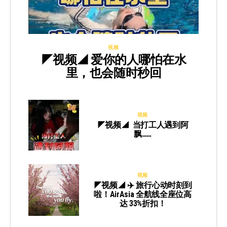
视频
◤视频◢ 爱你的人哪怕在水
里，也会随时秒回
视频
◤视频◢ 当打工人遇到阿
飘……
视频
◤视频◢ ✈️ 旅行心动时刻到
啦！AirAsia 全航线全座位高
达 33%折扣！