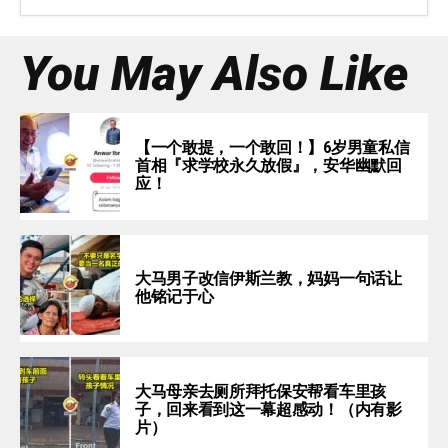
You May Also Like
【一个敢提，一个敢回！】6岁男童私信
首相『求学校永久放假』，安华幽默回
应！
大马男子改信伊斯兰教，妈妈一句话让
他铭记于心
大马母亲去厕所拜托保安帮看车里孩
子，回来看到这一幕超感动！（内有影
片）