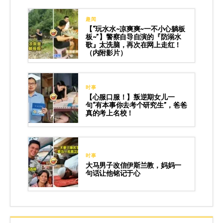
趣闻
【“玩水水~凉爽爽~一不小心躺板
板~”】警察自导自演的『防溺水
歌』太洗脑，再次在网上走红！
（内附影片）
时事
【心服口服！】叛逆期女儿一
句“有本事你去考个研究生”，爸爸
真的考上名校！
时事
大马男子改信伊斯兰教，妈妈一
句话让他铭记于心