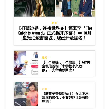
时事
【打破边界，连接世界🔥】第五季『The
Knights Award』正式揭开序幕！ 👑 10月
星光汇聚吉隆坡，现已开放提名！
趣闻
【一个敢提，一个敢回！】6岁男
童私信首相『求学校永久放
假』，安华幽默回应！
时事
【教孩子善待动物！】女儿不忍
流浪狗挨饿，巫裔妈妈让她投喂
狗狗！