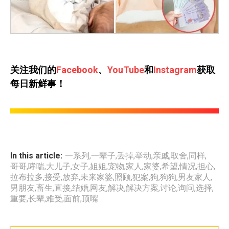
关注我们的
Facebook
、
YouTube
和
Instagram
获取
每日新鲜事！
In this article:
一系列
,
一辈子
,
丢掉
,
举动
,
亲戚
,
取舍
,
同样
,
哥哥
,
哮喘
,
大儿子
,
女子
,
姐姐
,
宠物
,
家人
,
家婆
,
希望
,
情况
,
担心
,
拉布拉多
,
接受
,
放弃
,
未来家婆
,
照顾
,
犯案
,
狗
,
狗狗
,
男友家人
,
男朋友
,
畜生
,
直接
,
结婚
,
网友
,
解决
,
解决方案
,
讨论
,
询问
,
选择
,
重要
,
长辈
,
难受
,
面前
,
顶嘴