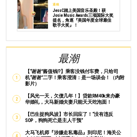
通稿
JessC踏上美国音乐圣殿！获
Josie Music Awards三项国际大奖
提名，角逐『美国年度全球最佳
歌手大奖』！
最潮
【“谢谢”酱值钱⁉️】乘客没钱付车费，只给司
机“谢谢”二字！乘客澄清：是一场误会！（内附
影片）
【风光一天，欠债几年！】贷款RM40k来办豪
华婚礼，大马新婚夫妻只能天天吃泡面！
【巴生捉狗风波】市长回应了！“没有违反
SOP，狗狗死亡是主人干预”
大马飞机师『涉嫌走私毒品』到印尼！海关公