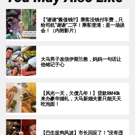
【“谢谢”酱值钱⁉️】乘客没钱付车费，只
给司机“谢谢”二字！乘客澄清：是一场误
会！（内附影片）
大马男子改信伊斯兰教，妈妈一句话让
他铭记于心
【风光一天，欠债几年！】贷款RM40k
来办豪华婚礼，大马新婚夫妻只能天天
吃泡面！
【巴生捉狗风波】市长回应了！“没有违