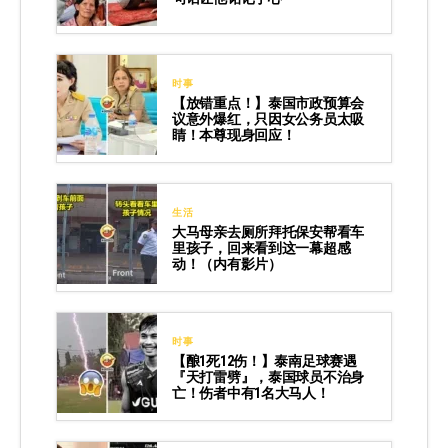
时事
【放错重点！】泰国市政预算会
议意外爆红，只因女公务员太吸
睛！本尊现身回应！
生活
大马母亲去厕所拜托保安帮看车
里孩子，回来看到这一幕超感
动！（内有影片）
时事
【酿1死12伤！】泰南足球赛遇
『天打雷劈』，泰国球员不治身
亡！伤者中有1名大马人！