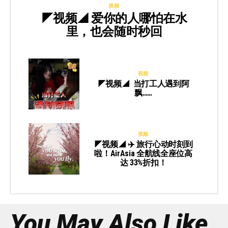
视频
◤视频◢ 爱你的人哪怕在水
里，也会随时秒回
视频
◤视频◢ 当打工人遇到阿
飘……
视频
◤视频◢ ✈️ 旅行心动时刻到
啦！AirAsia 全航线全座位高
达 33%折扣！
You May Also Like