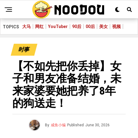
大马
网红
YouTuber
90后
00后
美女
视频
TOPICS
时事
【不如先把你丢掉】女
子和男友准备结婚，未
来家婆要她把养了8年
的狗送走！
By
咸鱼小编
Published
June 30, 2026