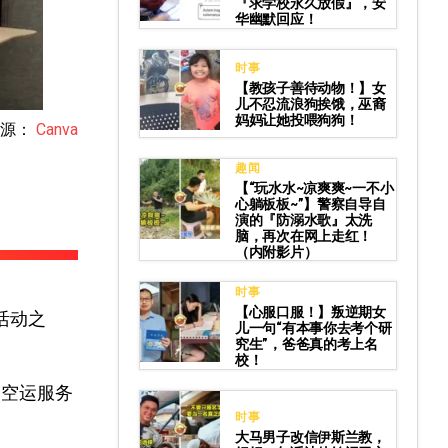
『求学校永久放假』，安
华幽默回应！
时事
【教孩子善待动物！】女
儿不忍流浪狗挨饿，巫裔
妈妈让她投喂狗狗！
来源：
Canva
趣闻
【“玩水水~凉爽爽~一不小
心躺板板~”】警察自导自
演的『防溺水歌』太洗
脑，再次在网上走红！
（内附影片）
时事
【心服口服！】叛逆期女
活动之
儿一句“有本事你去考个研
究生”，爸爸真的考上名
校！
的空运服务
时事
大马男子改信伊斯兰教，