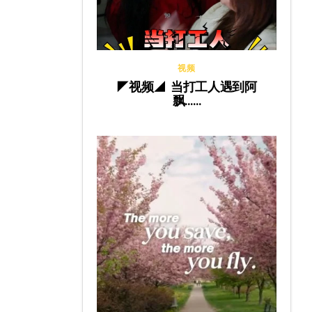
视频
◤视频◢ 当打工人遇到阿
飘……