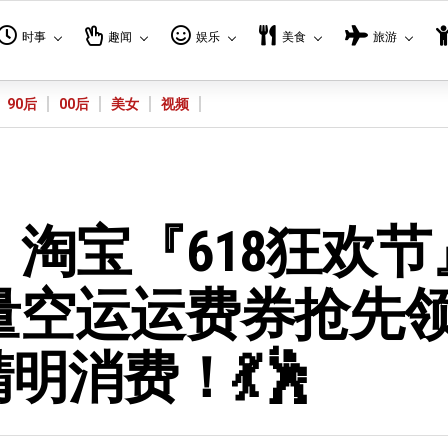
时事
趣闻
娱乐
美食
旅游
90后
00后
美女
视频
】淘宝『618狂欢节
限量空运运费券抢先
明消费！💃🕺