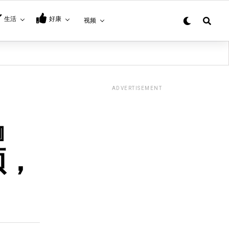
生活
好康
视频
ADVERTISEMENT
』
领，