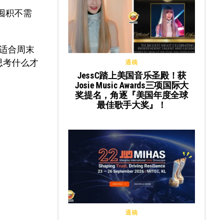
囤积不需
适合周末
思考什么才
通稿
JessC踏上美国音乐圣殿！获
Josie Music Awards三项国际大
奖提名，角逐『美国年度全球
最佳歌手大奖』！
通稿