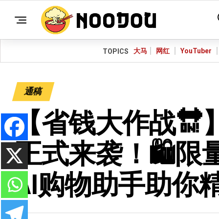
大马
网红
YouTuber
TOPICS
通稿
【省钱大作战🔛
正式来袭！🛍️
AI购物助手助你精