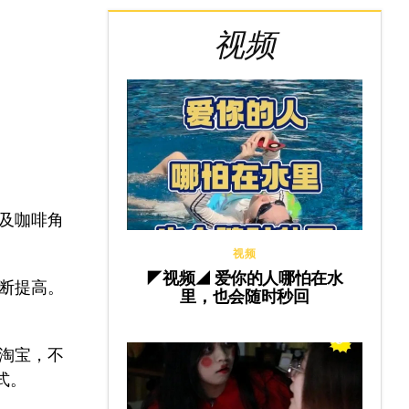
视频
。
及咖啡角
视频
◤视频◢ 爱你的人哪怕在水
断提高。
里，也会随时秒回
淘宝，不
式。