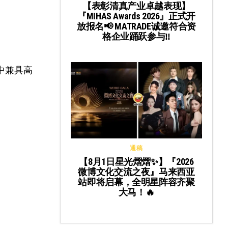
【表彰清真产业卓越表现】
『MIHAS Awards 2026』正式开
放报名📢 MATRADE诚邀符合资
格企业踊跃参与‼️
中兼具高
通稿
【8月1日星光熠熠✨】『2026
微博文化交流之夜』马来西亚
站即将启幕，全明星阵容齐聚
大马！🔥