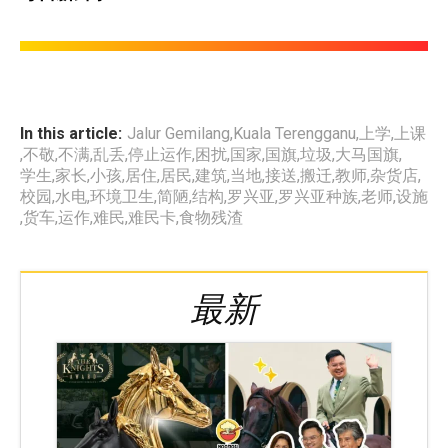
In this article:
Jalur Gemilang
,
Kuala Terengganu
,
上学
,
上课
,
不敬
,
不满
,
乱丢
,
停止运作
,
困扰
,
国家
,
国旗
,
垃圾
,
大马国旗
,
学生
,
家长
,
小孩
,
居住
,
居民
,
建筑
,
当地
,
接送
,
搬迁
,
教师
,
杂货店
,
校园
,
水电
,
环境卫生
,
简陋
,
结构
,
罗兴亚
,
罗兴亚种族
,
老师
,
设施
,
货车
,
运作
,
难民
,
难民卡
,
食物残渣
最新