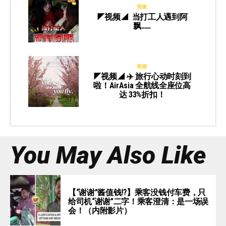
视频
◤视频◢ 当打工人遇到阿
飘……
视频
◤视频◢ ✈️ 旅行心动时刻到
啦！AirAsia 全航线全座位高
达 33%折扣！
You May Also Like
【“谢谢”酱值钱⁉️】乘客没钱付车费，只
给司机“谢谢”二字！乘客澄清：是一场误
会！（内附影片）