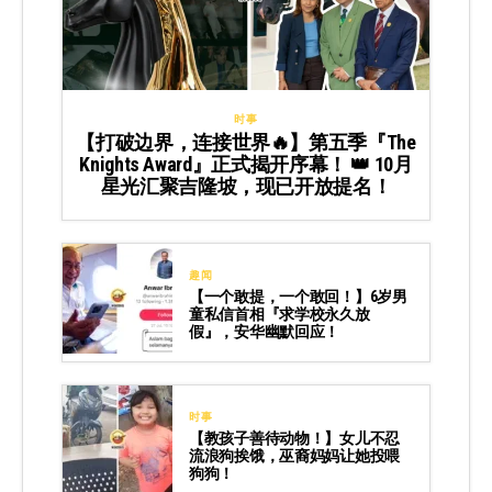
时事
【打破边界，连接世界🔥】第五季『The
Knights Award』正式揭开序幕！ 👑 10月
星光汇聚吉隆坡，现已开放提名！
趣闻
【一个敢提，一个敢回！】6岁男
童私信首相『求学校永久放
假』，安华幽默回应！
时事
【教孩子善待动物！】女儿不忍
流浪狗挨饿，巫裔妈妈让她投喂
狗狗！