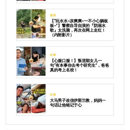
趣闻
【“玩水水~凉爽爽~一不小心躺板
板~”】警察自导自演的『防溺水
歌』太洗脑，再次在网上走红！
（内附影片）
时事
【心服口服！】叛逆期女儿一
句“有本事你去考个研究生”，爸爸
真的考上名校！
时事
大马男子改信伊斯兰教，妈妈一
句话让他铭记于心