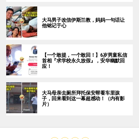
大马男子改信伊斯兰教，妈妈一句话让
他铭记于心
【一个敢提，一个敢回！】6岁男童私信
首相『求学校永久放假』，安华幽默回
应！
大马母亲去厕所拜托保安帮看车里孩
子，回来看到这一幕超感动！（内有影
片）