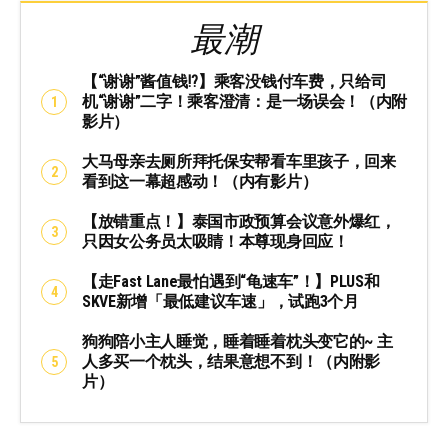
最潮
【“谢谢”酱值钱⁉️】乘客没钱付车费，只给司
机“谢谢”二字！乘客澄清：是一场误会！（内附
影片）
大马母亲去厕所拜托保安帮看车里孩子，回来
看到这一幕超感动！（内有影片）
【放错重点！】泰国市政预算会议意外爆红，
只因女公务员太吸睛！本尊现身回应！
【走Fast Lane最怕遇到“龟速车”！】PLUS和
SKVE新增「最低建议车速」，试跑3个月
狗狗陪小主人睡觉，睡着睡着枕头变它的~ 主
人多买一个枕头，结果意想不到！（内附影
片）