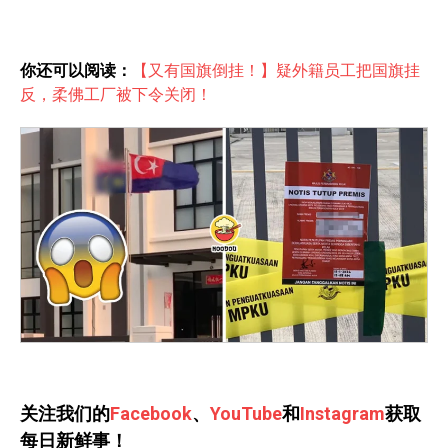
你还可以阅读：
【又有国旗倒挂！】疑外籍员工把国旗挂
反，柔佛工厂被下令关闭！
关注我们的
Facebook
、
YouTube
和
Instagram
获取
每日新鲜事！