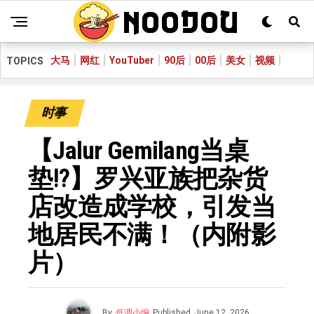
大马
网红
YouTuber
90后
00后
美女
视频
TOPICS
时事
【Jalur Gemilang当桌
垫⁉️】罗兴亚族把杂货
店改造成学校，引发当
地居民不满！（内附影
片）
By
低调小编
Published
June 12, 2026