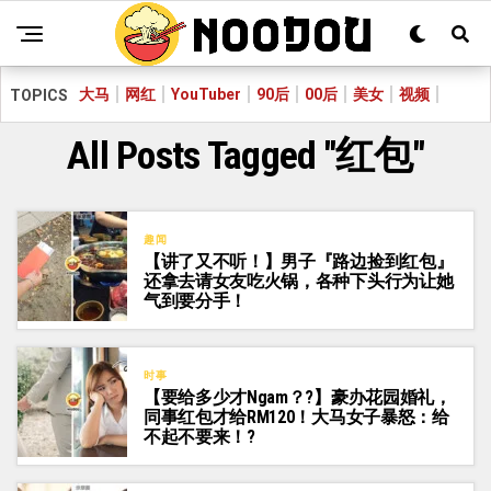
大马
网红
YouTuber
90后
00后
美女
视频
TOPICS
All Posts Tagged "红包"
趣闻
【讲了又不听！】男子『路边捡到红包』
还拿去请女友吃火锅，各种下头行为让她
气到要分手！
时事
【要给多少才Ngam？?】豪办花园婚礼，
同事红包才给RM120！大马女子暴怒：给
不起不要来！?