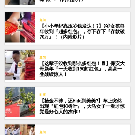
趣闻
【小小年纪靠压岁钱发达！?】9岁女孩每
年收到『超多红包』，存下存下『存款破
70万』！（内附影片）
趣闻
【这辈子没收到那么多红包！🧧】保安大
哥新年『一天收到190封红包』，高高一
叠战绩惊人！
时事
【拾金不昧，还Hide到美美?】车上突然
出现『红包和树叶』，大马女子一看才惊
觉是好心人的杰作！
趣闻