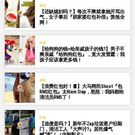
趣闻
【还缺媳妇吗？】每次不爽就拿她开骂出
气，女子事后『获家婆红包补偿』羡煞全
网！
时事
【给狗狗的钱=给亲戚孩子的钱?】男子不
爽亲戚『给狗狗红包』，竟大发雷霆：我
孩子应该拿更多钱！
趣闻
【浪费红包封！🧧】大马网民Shoot『包
RM2红包』太Kiam Siap，怒批：我妈都给
清洁员RM5了！
时事
【追债是吗？】新年不Zap垃圾逐户狂敲
门，清洁工人『大声讨?』居民爆气
喊“滚”！（内附影片）