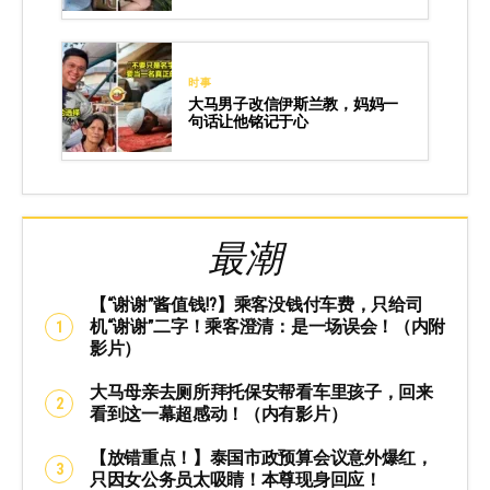
时事
大马男子改信伊斯兰教，妈妈一
句话让他铭记于心
最潮
【“谢谢”酱值钱⁉️】乘客没钱付车费，只给司
机“谢谢”二字！乘客澄清：是一场误会！（内附
影片）
大马母亲去厕所拜托保安帮看车里孩子，回来
看到这一幕超感动！（内有影片）
【放错重点！】泰国市政预算会议意外爆红，
只因女公务员太吸睛！本尊现身回应！