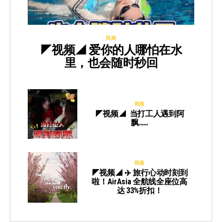
视频
◤视频◢ 爱你的人哪怕在水
里，也会随时秒回
视频
◤视频◢ 当打工人遇到阿
飘……
视频
◤视频◢ ✈️ 旅行心动时刻到
啦！AirAsia 全航线全座位高
达 33%折扣！