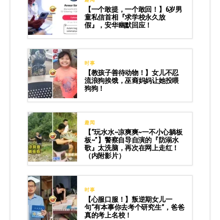
【一个敢提，一个敢回！】6岁男
童私信首相『求学校永久放
假』，安华幽默回应！
时事
【教孩子善待动物！】女儿不忍
流浪狗挨饿，巫裔妈妈让她投喂
狗狗！
趣闻
【“玩水水~凉爽爽~一不小心躺板
板~”】警察自导自演的『防溺水
歌』太洗脑，再次在网上走红！
（内附影片）
时事
【心服口服！】叛逆期女儿一
句“有本事你去考个研究生”，爸爸
真的考上名校！