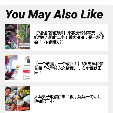
You May Also Like
【“谢谢”酱值钱⁉️】乘客没钱付车费，只
给司机“谢谢”二字！乘客澄清：是一场误
会！（内附影片）
【一个敢提，一个敢回！】6岁男童私信
首相『求学校永久放假』，安华幽默回
应！
大马男子改信伊斯兰教，妈妈一句话让
他铭记于心