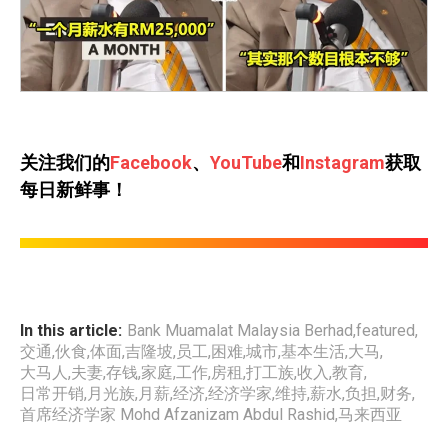
关注我们的
Facebook
、
YouTube
和
Instagram
获取
每日新鲜事！
In this article:
Bank Muamalat Malaysia Berhad
,
featured
,
交通
,
伙食
,
体面
,
吉隆坡
,
员工
,
困难
,
城市
,
基本生活
,
大马
,
大马人
,
夫妻
,
存钱
,
家庭
,
工作
,
房租
,
打工族
,
收入
,
教育
,
日常开销
,
月光族
,
月薪
,
经济
,
经济学家
,
维持
,
薪水
,
负担
,
财务
,
首席经济学家 Mohd Afzanizam Abdul Rashid
,
马来西亚