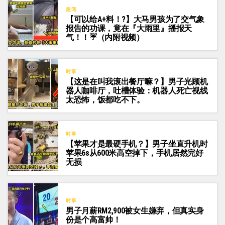
趣闻
【可以给A+料！?】大马男孩为了交气象
报告的功课，竟在『大雨里』播报天
气！！☔（内附视频）
时事
【这是在叫我滚出餐厅嘛？】男子光顾机
器人咖啡厅，吐槽体验：机器人死亡视线
太恐怖，饭都吃不下。
时事
【苹果才是最硬手机？】男子坐直升机时
苹果6s从600米高空掉下，手机居然完好
无损
时事
男子月薪RM2,900被女生嫌弃，但真实身
份是个高富帅！