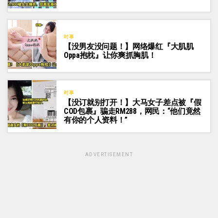
时事
【没男友没问题！】网络爆红『大肌肌
Oppa抱枕』让你爽抓胸肌！
时事
【没订就别打开！】大马女子差点被『假
COD包裹』骗走RM288，网民：“他们竟然
有你的个人资料！”
ADVERTISEMENT