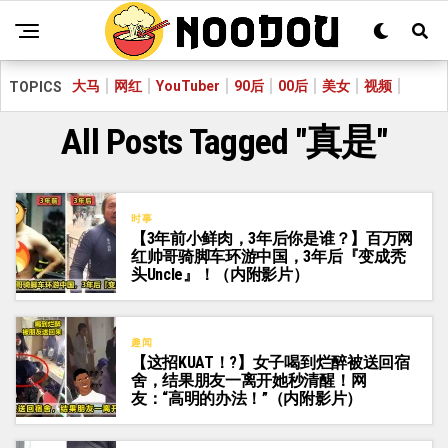
大马
网红
YouTuber
90后
00后
美女
视频
TOPICS
All Posts Tagged "真是"
时事
【3年前小鲜肉，3年后你是谁？】百万网
红帅哥骑脚车环游中国，3年后『变成秃
头Uncle』！（内附影片）
趣闻
【这招KUAT！?】女子喝到烂醉被送回宿
舍，结果朋友一离开她秒清醒！网
友：“高明的办法！”（内附影片）