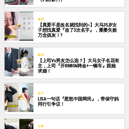
趣闻
【真爱不是改名就找到的~】大马35岁女
子想找真爱『改了3次名字』，屡屡失败
万念俱灰！?
趣闻
【上司vs男友怎么选？】大马女子名花有
主，上司『开RM80k聘金+一辆车』跟她
求婚！
娱乐
LISA一句话『惹怒中国网民』，带保守妈
同行引争议！
时事