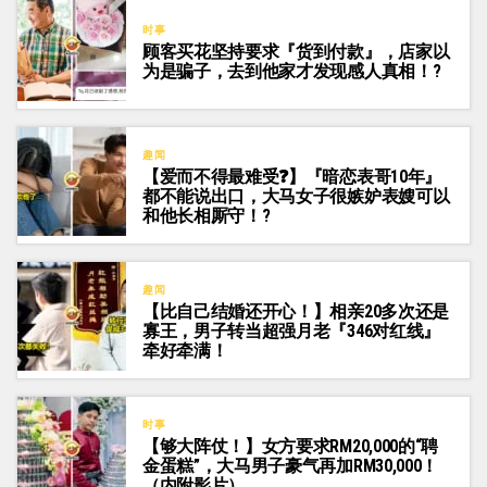
时事
顾客买花坚持要求『货到付款』，店家以
为是骗子，去到他家才发现感人真相！?
趣闻
【爱而不得最难受❓】『暗恋表哥10年』
都不能说出口，大马女子很嫉妒表嫂可以
和他长相厮守！?
趣闻
【比自己结婚还开心！】相亲20多次还是
寡王，男子转当超强月老『346对红线』
牵好牵满！
时事
【够大阵仗！】女方要求RM20,000的“聘
金蛋糕”，大马男子豪气再加RM30,000！
（内附影片）