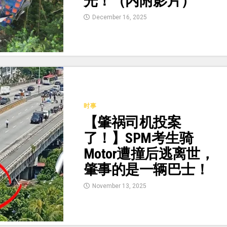
光！（内附影片）
December 16, 2025
时事
【肇祸司机投案
了！】SPM考生骑
Motor遭撞后逃离世，
肇事的是一辆巴士！
November 13, 2025