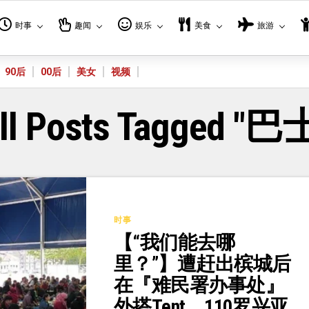
时事
趣闻
娱乐
美食
旅游
90后
00后
美女
视频
ll Posts Tagged "巴
时事
【“我们能去哪
里？”】遭赶出槟城后
在『难民署办事处』
外搭Tent，110罗兴亚