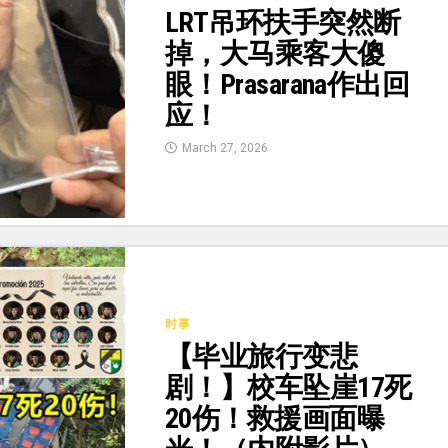
LRT吊环扶手突然断
掉，大马乘客大傻
眼！Prasarana作出回
应！
March 27, 2026
时事
【毕业旅行变悲
剧！】校车坠崖17死
20伤！救援画面曝