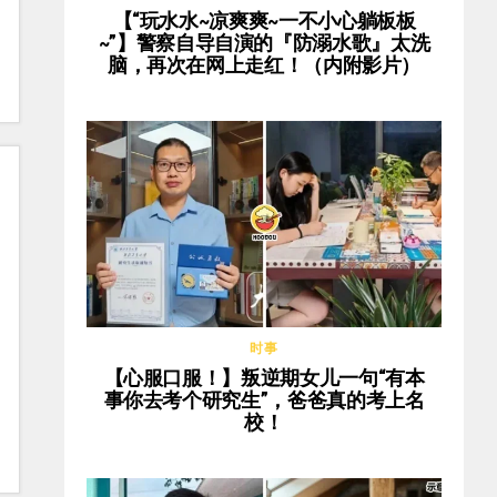
【“玩水水~凉爽爽~一不小心躺板板
~”】警察自导自演的『防溺水歌』太洗
脑，再次在网上走红！（内附影片）
时事
【心服口服！】叛逆期女儿一句“有本
事你去考个研究生”，爸爸真的考上名
校！