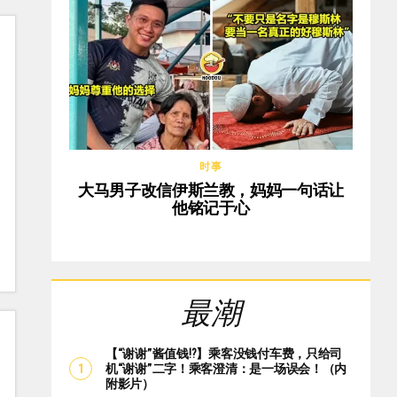
时事
大马男子改信伊斯兰教，妈妈一句话让
他铭记于心
最潮
【“谢谢”酱值钱⁉️】乘客没钱付车费，只给司
机“谢谢”二字！乘客澄清：是一场误会！（内
附影片）