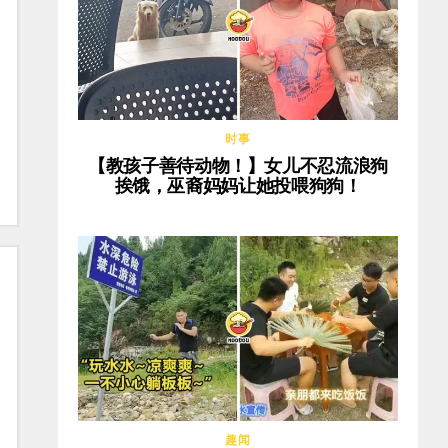
时事
【教孩子善待动物！】女儿不忍流浪狗
挨饿，巫裔妈妈让她投喂狗狗！
趣闻