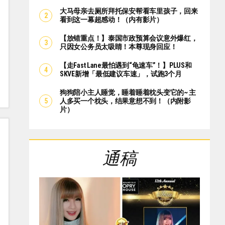
大马母亲去厕所拜托保安帮看车里孩子，回来
看到这一幕超感动！（内有影片）
【放错重点！】泰国市政预算会议意外爆红，
只因女公务员太吸睛！本尊现身回应！
【走Fast Lane最怕遇到“龟速车”！】PLUS和
SKVE新增「最低建议车速」，试跑3个月
狗狗陪小主人睡觉，睡着睡着枕头变它的~ 主
人多买一个枕头，结果意想不到！（内附影
片）
通稿