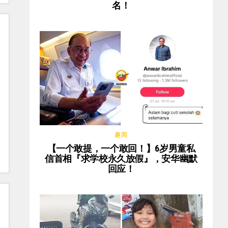
名！
趣闻
【一个敢提，一个敢回！】6岁男童私
信首相『求学校永久放假』，安华幽默
回应！