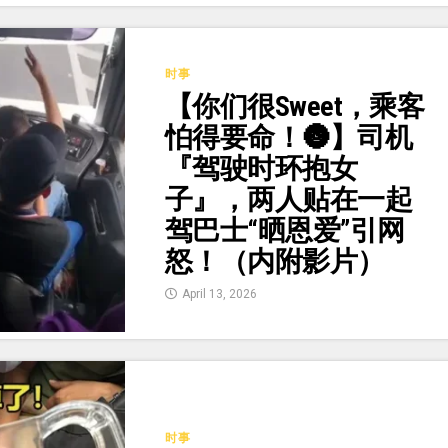
时事
【你们很Sweet，乘客
怕得要命！🌚】司机
『驾驶时环抱女
子』，两人贴在一起
驾巴士“晒恩爱”引网
怒！（内附影片）
April 13, 2026
时事