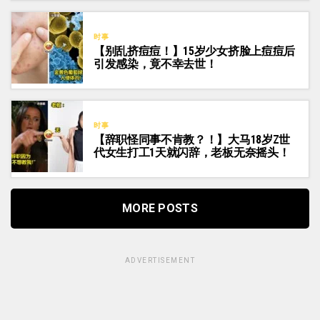
时事
【别乱挤痘痘！】15岁少女挤脸上痘痘后
引发感染，竟不幸去世！
时事
【辞职怪同事不肯教？！】大马18岁Z世
代女生打工1天就闪辞，老板无奈摇头！
MORE POSTS
ADVERTISEMENT