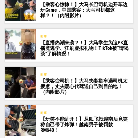
【乘客心惊惊！】大马长巴司机边开车边
玩Game，中国乘客：大马司机都这
样？！（内附影片）
时事
【直播热潮来袭？！】大马学生为追PK直
播竟逃学、狂刷虚拟礼物！TikTok被“请喝
茶”了解情况！
时事
【乘客变司机！】大马夫妻搭车遇司机太
疲惫，丈夫暖心代驾送自己到目的地！
（内附影片）
时事
【玩笑不能乱开！】从KL飞抵越南后竟笑
称自己带了炸弹！越南男子被罚款
RM640！