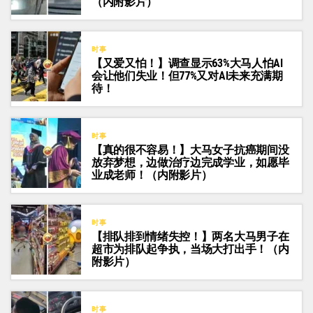
（内附影片）
时事
【又爱又怕！】调查显示63%大马人怕AI
会让他们失业！但77%又对AI未来充满期
待！
时事
【真的很不容易！】大马女子抗癌期间没
放弃梦想，边做治疗边完成学业，如愿毕
业成老师！（内附影片）
时事
【排队排到情绪失控！】两名大马男子在
超市为排队起争执，当场大打出手！（内
附影片）
时事