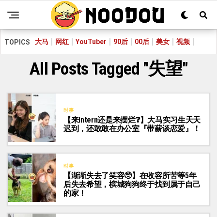
大马
网红
YouTuber
90后
00后
美女
视频
TOPICS
All Posts Tagged "失望"
时事
【来Intern还是来摆烂❓】大马实习生天天
迟到，还敢敢在办公室『带薪谈恋爱』！
时事
【渐渐失去了笑容🥺】在收容所苦等5年
后失去希望，槟城狗狗终于找到属于自己
的家！