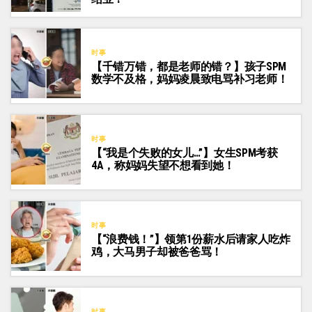
时事
【千错万错，都是老师的错？】孩子SPM
数学不及格，妈妈凌晨致电骂补习老师！
时事
【“我是个失败的女儿…”】女生SPM考获
4A，称妈妈失望不想看到她！
时事
【“浪费钱！”】领第1份薪水后请家人吃炸
鸡，大马男子却被爸爸骂！
时事