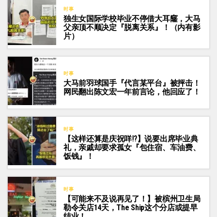
时事
独生女国际学校毕业不停借大耳窿，大马
父亲顶不顺决定『脱离关系』！（内有影
片）
时事
大马前羽球国手『代言某平台』被抨击！
网民翻出陈文宏一年前言论，他回应了！
时事
【这样还算是庆祝咩⁉️】说要出席毕业典
礼，亲戚却要求孤女『包住宿、车油费、
饭钱』！
时事
【可能来不及说再见了！】被槟州卫生局
勒令关店14天，The Ship这个分店或提早
结业！