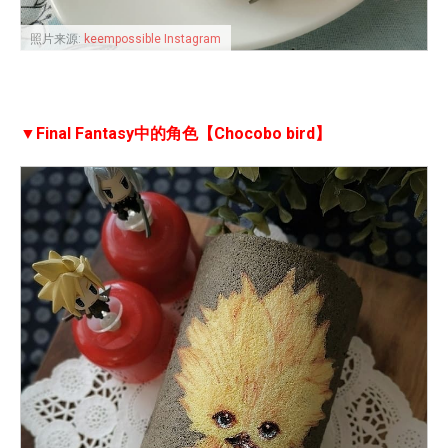
照片来源:
keempossible Instagram
▼Final Fantasy中的角色【Chocobo bird】