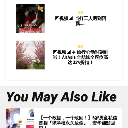
视频
◤视频◢ 当打工人遇到阿
飘……
视频
◤视频◢ ✈️ 旅行心动时刻到
啦！AirAsia 全航线全座位高
达 33%折扣！
You May Also Like
【一个敢提，一个敢回！】6岁男童私信
首相『求学校永久放假』，安华幽默回