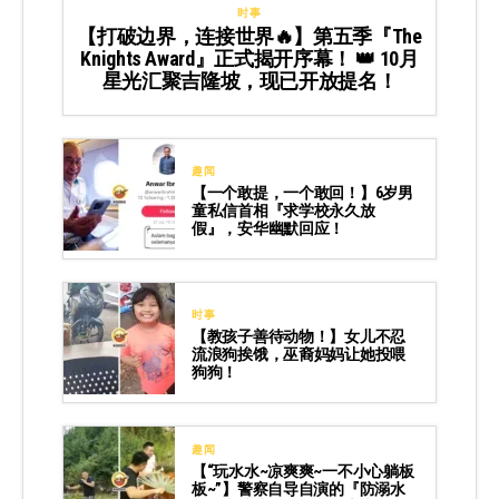
时事
【打破边界，连接世界🔥】第五季『The
Knights Award』正式揭开序幕！ 👑 10月
星光汇聚吉隆坡，现已开放提名！
趣闻
【一个敢提，一个敢回！】6岁男
童私信首相『求学校永久放
假』，安华幽默回应！
时事
【教孩子善待动物！】女儿不忍
流浪狗挨饿，巫裔妈妈让她投喂
狗狗！
趣闻
【“玩水水~凉爽爽~一不小心躺板
板~”】警察自导自演的『防溺水