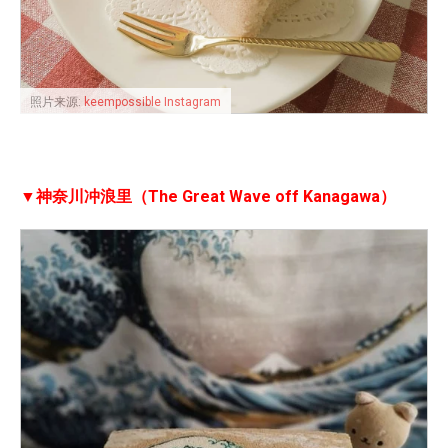
照片来源:
keempossible Instagram
▼神奈川冲浪里（The Great Wave off Kanagawa）