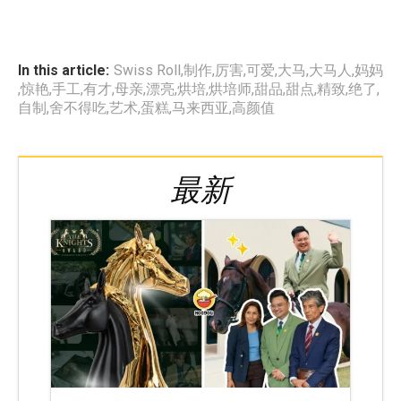
In this article:
Swiss Roll
,
制作
,
厉害
,
可爱
,
大马
,
大马人
,
妈妈
,
惊艳
,
手工
,
有才
,
母亲
,
漂亮
,
烘培
,
烘培师
,
甜品
,
甜点
,
精致
,
绝了
,
自制
,
舍不得吃
,
艺术
,
蛋糕
,
马来西亚
,
高颜值
最新