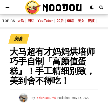
大马
网红
YouTuber
90后
00后
美女
视频
TOPICS
美食
大马超有才妈妈烘培师
巧手自制『高颜值蛋
糕』！手工精细别致，
美到舍不得吃！
By
关你Peace小编
Published
May 15, 2020