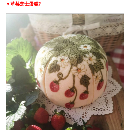
▼草莓芝士蛋糕?