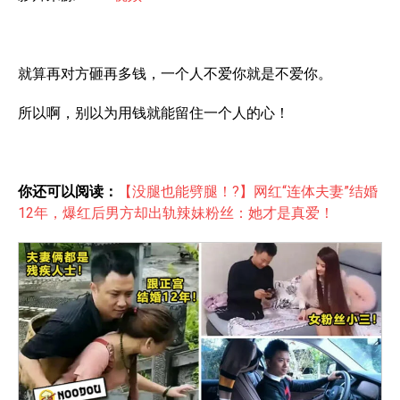
e
r
就算再对方砸再多钱，一个人不爱你就是不爱你。
所以啊，别以为用钱就能留住一个人的心！
你还可以阅读：
【没腿也能劈腿！?】网红“连体夫妻”结婚
12年，爆红后男方却出轨辣妹粉丝：她才是真爱！