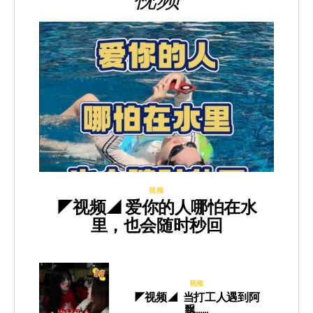
视频
◤视频◢ 爱你的人哪怕在水
里，也会随时秒回
视频
◤视频◢ 当打工人遇到阿
飘……