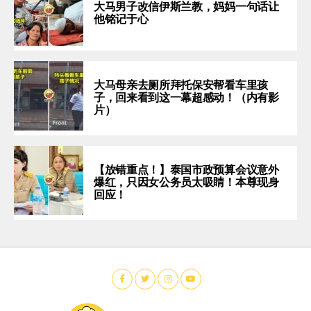
大马男子改信伊斯兰教，妈妈一句话让
他铭记于心
大马母亲去厕所拜托保安帮看车里孩
子，回来看到这一幕超感动！（内有影
片）
【放错重点！】泰国市政预算会议意外
爆红，只因女公务员太吸睛！本尊现身
回应！