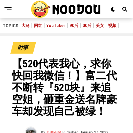
大马
网红
YouTuber
90后
00后
美女
视频
TOPICS
时事
【520代表我心，求你
快回我微信！】富二代
不断转『520块』来追
空姐，砸重金送名牌豪
车却发现自己被绿！
By
低调小编
Published
January 27, 2022