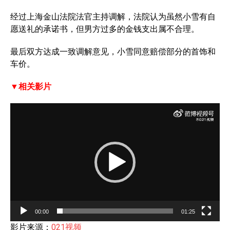
经过上海金山法院法官主持调解，法院认为虽然小雪有自
愿送礼的承诺书，但男方过多的金钱支出属不合理。
最后双方达成一致调解意见，小雪同意赔偿部分的首饰和
车价。
▼相关影片
V
i
d
e
o
P
l
a
00:00
01:25
y
影片来源：
021视频