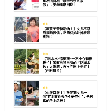
童私信首相『求学校永久放
假』，安华幽默回应！
时事
【教孩子善待动物！】女儿不忍
流浪狗挨饿，巫裔妈妈让她投喂
狗狗！
趣闻
【“玩水水~凉爽爽~一不小心躺板
板~”】警察自导自演的『防溺水
歌』太洗脑，再次在网上走红！
（内附影片）
时事
【心服口服！】叛逆期女儿一
句“有本事你去考个研究生”，爸爸
真的考上名校！