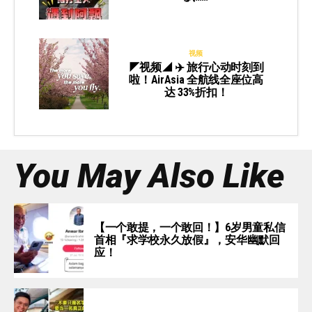
视频
◤视频◢ ✈️ 旅行心动时刻到
啦！AirAsia 全航线全座位高
达 33%折扣！
You May Also Like
【一个敢提，一个敢回！】6岁男童私信
首相『求学校永久放假』，安华幽默回
应！