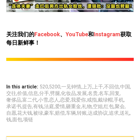
关注我们的
Facebook
、
YouTube
和
Instagram
获取
每日新鲜事！
In this article:
520
,
5200
,
一见钟情
,
上万
,
上千
,
不回信
,
中国
,
交往
,
价值
,
信息
,
分手
,
劈腿
,
化妆品
,
发展
,
名贵
,
名车
,
回复
,
奢侈品
,
富二代
,
小雪
,
恋人
,
恋爱
,
我爱你
,
戒指
,
戴绿帽
,
手机
,
承诺书
,
提告
,
有钱
,
法庭
,
爱情
,
砸重金
,
礼物
,
空姐
,
红包
,
聚会
,
自愿
,
花大钱
,
被绿
,
豪车
,
赔偿
,
车辆
,
转账
,
达成协议
,
追求
,
送礼
,
钱
,
面包
,
项链