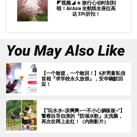
◤视频◢ ✈️ 旅行心动时刻到
啦！AirAsia 全航线全座位高
达 33%折扣！
You May Also Like
【一个敢提，一个敢回！】6岁男童私信
首相『求学校永久放假』，安华幽默回
应！
【“玩水水~凉爽爽~一不小心躺板板~”】
警察自导自演的『防溺水歌』太洗脑，
再次在网上走红！（内附影片）