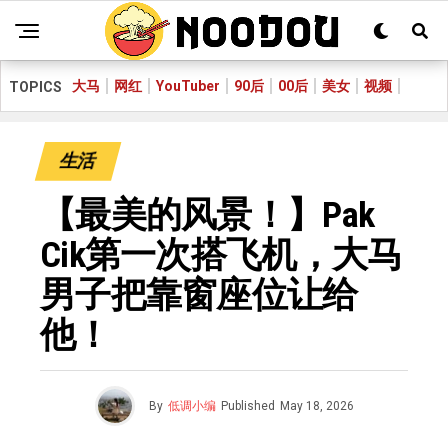
大马
网红
YouTuber
90后
00后
美女
视频
TOPICS
生活
【最美的风景！】Pak
Cik第一次搭飞机，大马
男子把靠窗座位让给
他！
By
低调小编
Published
May 18, 2026