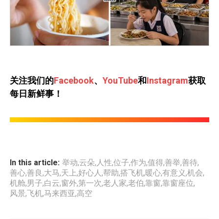
关注我们的
Facebook
、
YouTube
和
Instagram
获取
每日新鲜事！
In this article:
举动
,
云朵
,
人性
,
位子
,
作为
,
值得
,
善举
,
善待
,
善心
,
善良
,
大马
,
天上
,
好心人
,
帮助
,
搭飞机
,
暖心
,
有意义
,
机会
,
机舱
,
男子
,
白云
,
窗外
,
第一次
,
老人家
,
老伯
,
靠窗
,
靠窗座位
,
风景
,
飞机
,
马来西亚
,
高空