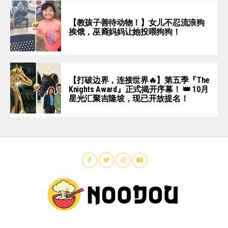
【教孩子善待动物！】女儿不忍流浪狗
挨饿，巫裔妈妈让她投喂狗狗！
【打破边界，连接世界🔥】第五季『The
Knights Award』正式揭开序幕！ 👑 10月
星光汇聚吉隆坡，现已开放提名！