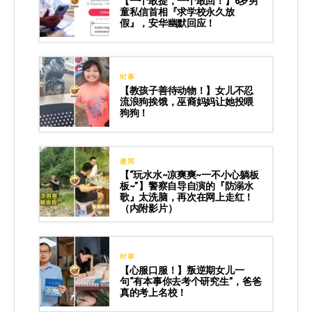
【一个敢提，一个敢回！】6岁男
童私信首相『求学校永久放
假』，安华幽默回应！
时事
【教孩子善待动物！】女儿不忍
流浪狗挨饿，巫裔妈妈让她投喂
狗狗！
趣闻
【“玩水水~凉爽爽~一不小心躺板
板~”】警察自导自演的『防溺水
歌』太洗脑，再次在网上走红！
（内附影片）
时事
【心服口服！】叛逆期女儿一
句“有本事你去考个研究生”，爸爸
真的考上名校！