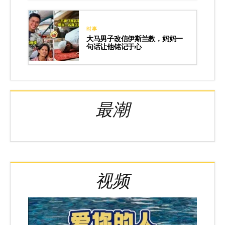
时事
大马男子改信伊斯兰教，妈妈一
句话让他铭记于心
最潮
视频