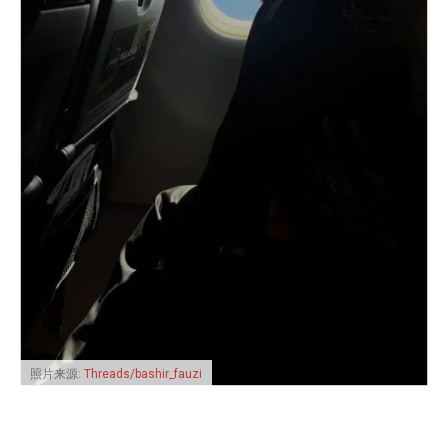
照片来源:
Threads/bashir_fauzi