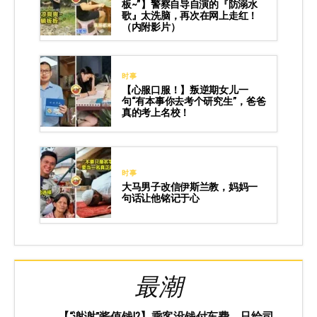
板~”】警察自导自演的『防溺水
歌』太洗脑，再次在网上走红！
（内附影片）
时事
【心服口服！】叛逆期女儿一
句“有本事你去考个研究生”，爸爸
真的考上名校！
时事
大马男子改信伊斯兰教，妈妈一
句话让他铭记于心
最潮
【“谢谢”酱值钱⁉️】乘客没钱付车费，只给司