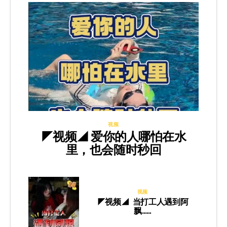
视频
◤视频◢ 爱你的人哪怕在水
里，也会随时秒回
视频
◤视频◢ 当打工人遇到阿
飘……