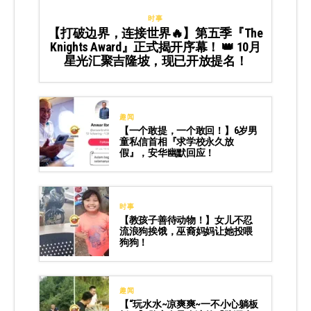
时事
【打破边界，连接世界🔥】第五季『The
Knights Award』正式揭开序幕！ 👑 10月
星光汇聚吉隆坡，现已开放提名！
趣闻
【一个敢提，一个敢回！】6岁男
童私信首相『求学校永久放
假』，安华幽默回应！
时事
【教孩子善待动物！】女儿不忍
流浪狗挨饿，巫裔妈妈让她投喂
狗狗！
趣闻
【“玩水水~凉爽爽~一不小心躺板