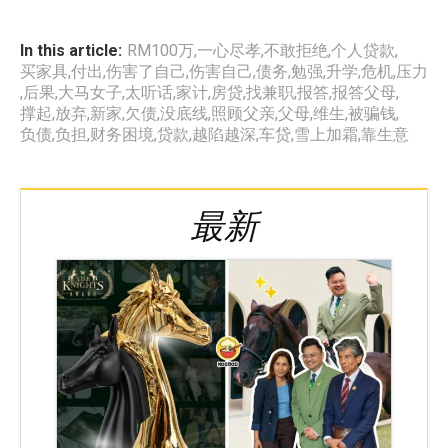
In this article:
RM100万
,
一心尽孝
,
不敢拒绝
,
个人贷款
,
买家具
,
付出
,
伤害了自己
,
伤害自己
,
债务
,
勉强
,
升学
,
危机
,
压力
,
后果
,
大马女子
,
太听话
,
家计
,
房贷
,
找兼职
,
报答
,
报答父母
,
撑起
,
放弃
,
新家
,
欠债
,
没底线
,
照顾父亲
,
父母
,
维生
,
被骗钱
,
负债
,
负担
,
财务困境
,
贷款
,
越陷越深
,
车贷
,
雪上加霜
,
靠生意
最新