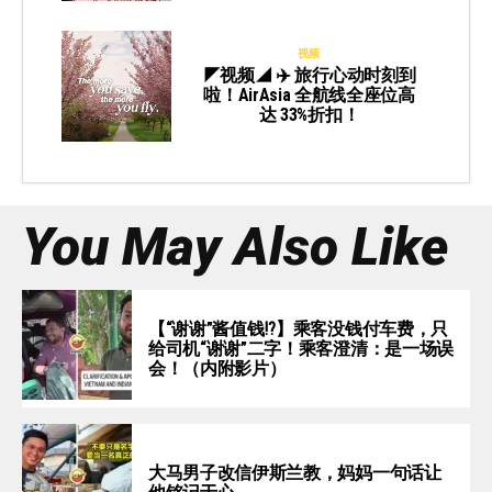
视频
◤视频◢ ✈️ 旅行心动时刻到
啦！AirAsia 全航线全座位高
达 33%折扣！
You May Also Like
【“谢谢”酱值钱⁉️】乘客没钱付车费，只
给司机“谢谢”二字！乘客澄清：是一场误
会！（内附影片）
大马男子改信伊斯兰教，妈妈一句话让