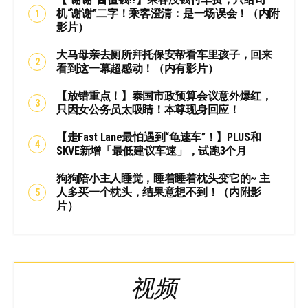
机“谢谢”二字！乘客澄清：是一场误会！（内附
影片）
大马母亲去厕所拜托保安帮看车里孩子，回来
看到这一幕超感动！（内有影片）
【放错重点！】泰国市政预算会议意外爆红，
只因女公务员太吸睛！本尊现身回应！
【走Fast Lane最怕遇到“龟速车”！】PLUS和
SKVE新增「最低建议车速」，试跑3个月
狗狗陪小主人睡觉，睡着睡着枕头变它的~ 主
人多买一个枕头，结果意想不到！（内附影
片）
视频