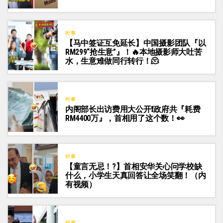
时事
【马中签证互免延长】中国摄影团队『以
RM299“抢生意”』！🔥本地摄影师大吐苦
水，生意难做同行转行！🫠
时事
内阁部长出访费用大公开❗政府共『耗费
RM4400万』，首相用了这个数！👀
时事
【童言无忌！?】首相安华关心问学校缺
什么，小学生天真回答让全场笑翻！（内
有视频）
时事