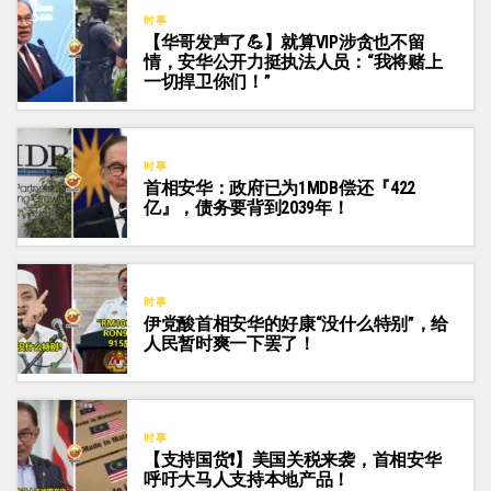
时事
【华哥发声了💪】就算VIP涉贪也不留
情，安华公开力挺执法人员：“我将赌上
一切捍卫你们！”
时事
首相安华：政府已为1MDB偿还『422
亿』，债务要背到2039年！
时事
伊党酸首相安华的好康“没什么特别”，给
人民暂时爽一下罢了！
时事
【支持国货❗】美国关税来袭，首相安华
呼吁大马人支持本地产品！