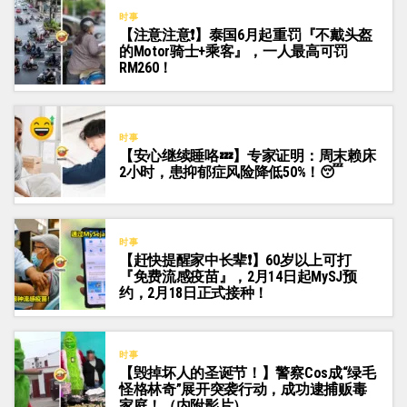
时事
【注意注意❗】泰国6月起重罚『不戴头盔
的Motor骑士+乘客』，一人最高可罚
RM260！
时事
【安心继续睡咯💤】专家证明：周末赖床
2小时，患抑郁症风险降低50%！😴
时事
【赶快提醒家中长辈❗】60岁以上可打
『免费流感疫苗』，2月14日起MySJ预
约，2月18日正式接种！
时事
【毁掉坏人的圣诞节！】警察Cos成“绿毛
怪格林奇”展开突袭行动，成功逮捕贩毒
家庭！（内附影片）