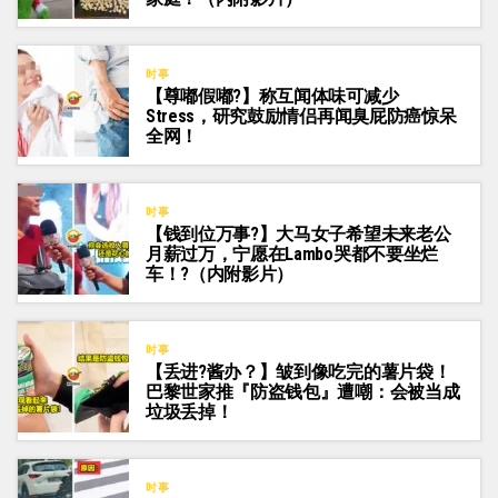
时事
【尊嘟假嘟?】称互闻体味可减少
Stress，研究鼓励情侣再闻臭屁防癌惊呆
全网！
时事
【钱到位万事?】大马女子希望未来老公
月薪过万，宁愿在Lambo哭都不要坐烂
车！?️（内附影片）
时事
【丢进?️酱办？】皱到像吃完的薯片袋！
巴黎世家推『防盗钱包』遭嘲：会被当成
垃圾丢掉！
时事