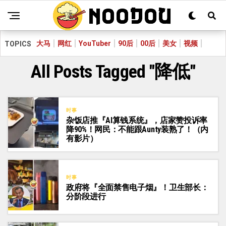
大马
网红
YouTuber
90后
00后
美女
视频
TOPICS
All Posts Tagged "降低"
时事
杂饭店推『AI算钱系统』，店家赞投诉率
降90%！网民：不能跟Aunty装熟了！（内
有影片）
时事
政府将『全面禁售电子烟』！卫生部长：
分阶段进行