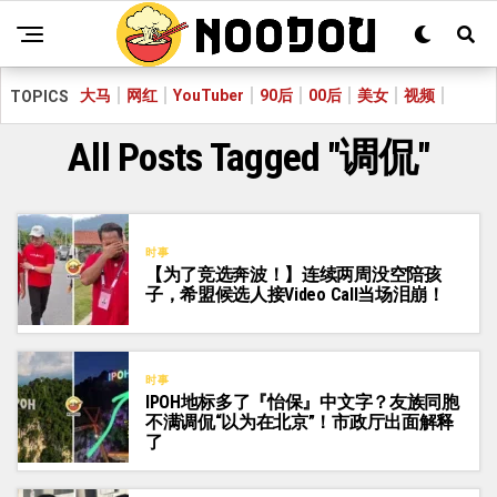
大马
网红
YouTuber
90后
00后
美女
视频
TOPICS
All Posts Tagged "调侃"
时事
【为了竞选奔波！】连续两周没空陪孩
子，希盟候选人接Video Call当场泪崩！
时事
IPOH地标多了『怡保』中文字？友族同胞
不满调侃“以为在北京”！市政厅出面解释
了