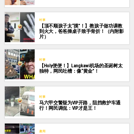
时事
【顶不顺孩子太“摸”！】教孩子做功课教
到火大，爸爸捶桌子致手骨折！（内附影
片）
时事
【Holy便便！】Langkawi机场的圣诞树太
独特，网民吐槽：像“黄金”！
时事
马六甲交警疑为VIP开路，阻挡救护车通
行！网民调侃：VIP才是王！
趣闻