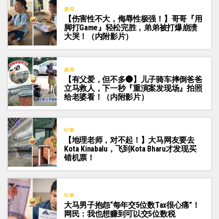
趣闻
【伤害性不大，侮辱性极强！】哥哥『用
脚打Game』轻松完胜，弟弟被打爆崩溃
大哭！（内附影片）
趣闻
【有父爱，但不多🌚】儿子骑车摔倒爸爸
立马救人，下一秒『重演案发现场』拍照
给老婆看！（内附影片）
时事
【地理老师，对不起！】大马网友要去
Kota Kinabalu，飞到Kota Bharu才发现买
错机票！
时事
大马男子抱怨“每年交5位数Tax很心痛”！
网民：我也想赚到可以交5位数税