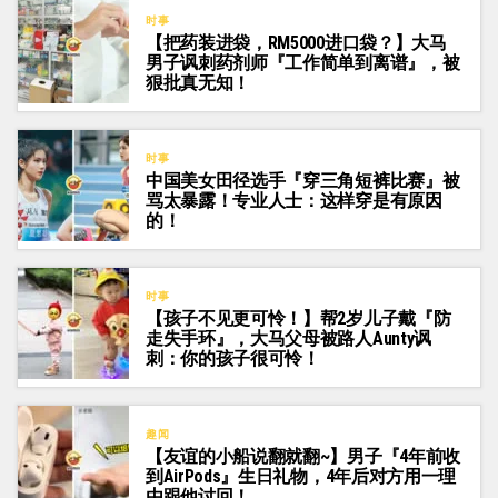
时事
【把药装进袋，RM5000进口袋？】大马
男子讽刺药剂师『工作简单到离谱』，被
狠批真无知！
时事
中国美女田径选手『穿三角短裤比赛』被
骂太暴露！专业人士：这样穿是有原因
的！
时事
【孩子不见更可怜！】帮2岁儿子戴『防
走失手环』，大马父母被路人Aunty讽
刺：你的孩子很可怜！
趣闻
【友谊的小船说翻就翻~】男子『4年前收
到AirPods』生日礼物，4年后对方用一理
由跟他讨回！