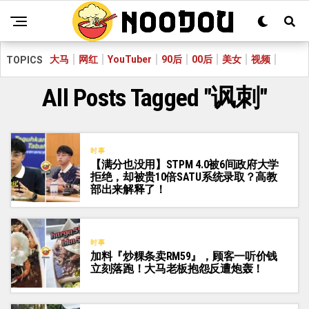
大马
网红
YouTuber
90后
00后
美女
视频
TOPICS
All Posts Tagged "讽刺"
时事
【满分也没用】STPM 4.0被6间政府大学
拒绝，却被贵10倍SATU系统录取？高教
部出来解释了！
时事
加料『炒粿条卖RM59』，顾客一听价钱
立刻落跑！大马老板抱怨反遭炮轰！