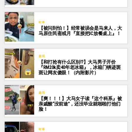
时事
【被问到怕！】经常被误会是马来人，大
马原住民斋戒月『直接把IC放餐桌上』！
趣闻
【和打抢有什么区别⁉️】大马男子开价
『RM20k卖40年老冰箱』，冰箱门锈迹斑
斑让网友傻眼！（内附影片）
趣闻
【爽！！！】大马女子读『这个科系』被
亲戚酸“没前途”，还没毕业就啪啪打他们
脸！
时事