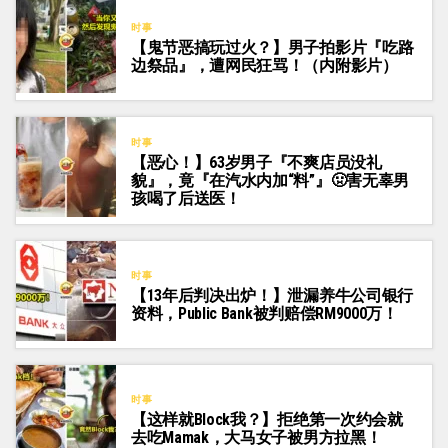
时事
【鬼节恶搞玩过火？】男子拍影片『吃路
边祭品』，遭网民狂骂！（内附影片）
时事
【恶心！】63岁男子『不爽店员没礼
貌』，竟『在汽水内加“料”』🤢害无辜男
孩喝了后送医！
时事
【13年后判决出炉！】泄漏养牛公司银行
资料，Public Bank被判赔偿RM9000万！
时事
【这样就Block我？】拒绝第一次约会就
去吃Mamak，大马女子被男方拉黑！