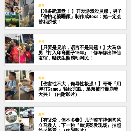
趣闻
【准备跪算盘！ 】开发游戏没灵感，男子
『偷拍老婆睡颜』制作成Boss：她一定会
替我骄傲！
趣闻
【只要是兄弟，语言不是问题！】大马华
男『打入印裔圈子15年』！修车修出神仙
友谊，晒庆生照感动网民！
趣闻
【伤害性不大，侮辱性极强！】哥哥『用
脚打Game』轻松完胜，弟弟被打爆崩溃
大哭！（内附影片）
趣闻
【有父爱，但不多🌚】儿子骑车摔倒爸爸
立马救人，下一秒『重演案发现场』拍照
给老婆看！（内附影片）