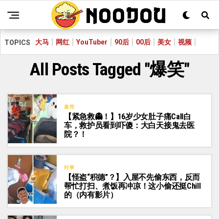
大马
网红
YouTuber
90后
00后
美女
视频
TOPICS
All Posts Tagged "爆笑"
趣闻
【紧急救👻！】16岁少女肚子痛Call白
车，救护员看到吓傻：大白天接鬼去医
院？！
时事
【怪盗“积德”？】入屋不先偷东西，反而
帮忙打扫、煮饭再冲凉！这小偷还挺Chill
的（内有影片）