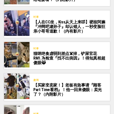
时事
【人在CC坐，Kiss从天上来🤣】硬核阿嫲
『冲网吧逮孙子』却认错人，一秒变脸狂
亲小哥哥道歉！（内有影片）
时事
猫咪绝食虚弱到差点☠️掉，铲屎官花
RM1.7k检查『找不出病因』！得知真相超
傻眼😹
趣闻
【买家变卖家！】老板有急事请『顾客
Part Time看档』！他一回来傻眼：卖光
了？（内附影片）
时事