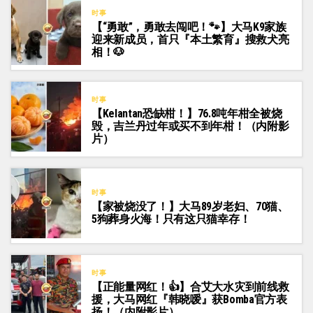
时事
【“勇敢”，勇敢去闯吧！🐾】大马K9家族
迎来新成员，首只『本土繁育』搜救犬亮
相！🐶
时事
【Kelantan恐缺柑！】76.8吨年柑全被烧
毁，吉兰丹过年或买不到年柑！（内附影
片）
时事
【家被烧没了！】大马89岁老妇、70猫、
5狗葬身火海！只有这只猫幸存！
时事
【正能量网红！👍】合艾大水灾到前线救
援，大马网红『韩晓嗳』获Bomba官方表
扬！（内附影片）