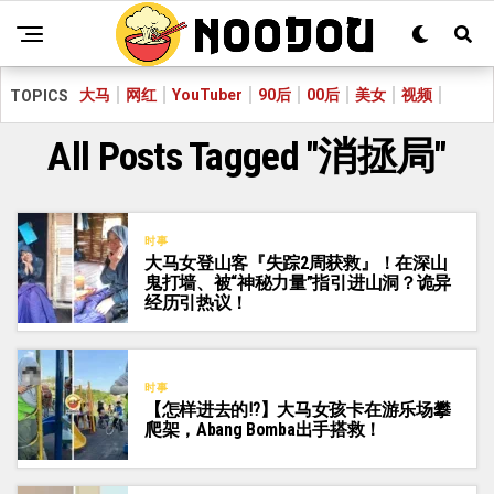
大马
网红
YouTuber
90后
00后
美女
视频
TOPICS
All Posts Tagged "消拯局"
时事
大马女登山客『失踪2周获救』！在深山
鬼打墙、被“神秘力量”指引进山洞？诡异
经历引热议！
时事
【怎样进去的⁉️】大马女孩卡在游乐场攀
爬架，Abang Bomba出手搭救！