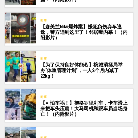
时事
【森美兰Nilai爆炸案】嫌犯负伤弃车逃
逸，警方追到这里了！邻居曝内幕！（内
附影片）
时事
【为了保持良好体能💪】槟城消拯局举
办“体重管理计划”，一人2个月内减了
22kg！
时事
【可怕车祸！】拖格罗里刹车，卡车滑上
来把车头压扁！大马司机和跟车员当场身
亡！（内附影片）
时事