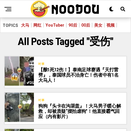
大马
网红
YouTuber
90后
00后
美女
视频
TOPICS
All Posts Tagged "受伤"
时事
【酿1死12伤！】泰南足球赛遇『天打雷
劈』，泰国球员不治身亡！伤者中有1名
大马人！
时事
狗狗『头卡在沟渠盖』！大马男子暖心解
救，却被质疑“摆拍虐狗”！他直接霸气回
应（内有影片）