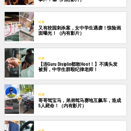
时事
又有校园刺杀案，女中学生遇袭！惊险画
面曝光！（内有影片）
时事
【连Guru Disiplin都敢Hoot！】不满头发
被剪，中学生群殴纪律老师！
时事
哥哥驾宝马，弟弟驾马赛地互飙车，造成
5人毙命！（内有影片）
时事