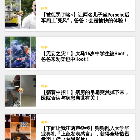
时事
【被惩罚了咯~】让两名儿子坐Porsche后
车厢上“兜风”，爸爸：会是愉快的体验！
时事
【无妄之灾！】大马16岁中学生被Hoot，
爸爸来劝架也中Hoot！
时事
【躺着中招！】病房的吊扇突然掉下来，
医院否认与病患离世有关！
趣闻
【下面让我汪两声🐶📢】狗狗乱入大学毕
业典礼『上台发表感言』，获得全场热烈
掌声！👏（内附影片）