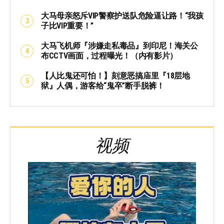
大马母亲怒斥VIP警察护送队危险逼让路！“我孩
子比VIP重要！”
大马飞机师『涉嫌走私毒品』到印尼！海关公
布CCTV画面，过程曝光！（内有影片）
【人比鬼还可怕！】刻意恶搞庙里『18层地
狱』人偶，游客给“鬼卒”断手脱裤！
视频