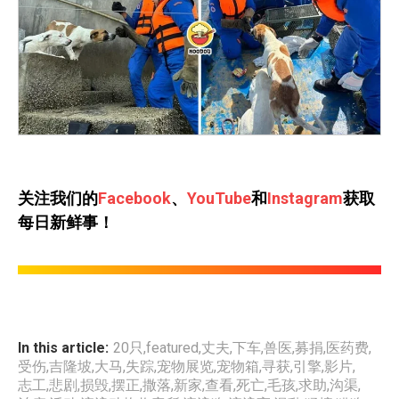
关注我们的
Facebook
、
YouTube
和
Instagram
获取
每日新鲜事！
In this article:
20只
,
featured
,
丈夫
,
下车
,
兽医
,
募捐
,
医药费
,
受伤
,
吉隆坡
,
大马
,
失踪
,
宠物展览
,
宠物箱
,
寻获
,
引擎
,
影片
,
志工
,
悲剧
,
损毁
,
摆正
,
撒落
,
新家
,
查看
,
死亡
,
毛孩
,
求助
,
沟渠
,