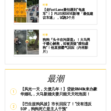
时事
【走Fast Lane最怕遇到“龟速
车”！】PLUS和SKVE新增「最低建
议车速」，试跑3个月
时事
狗狗『头卡在沟渠盖』！大马男
子暖心解救，却被质疑“摆拍虐
狗”！他直接霸气回应（内有影
片）
最潮
【风光一天，欠债几年！】贷款RM40k来办豪
华婚礼，大马新婚夫妻只能天天吃泡面！
【巴生捉狗风波】市长回应了！“没有违反
SOP，狗狗死亡是主人干预”