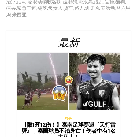
治疗
,
活动
,
流浪动物收容所
,
流浪狗
,
流浪高
,
混乱
,
猛撞
,
猫狗
,
痛哭
,
紧急车道
,
翻落
,
负责人
,
货车
,
路人
,
逃走
,
领养活动
,
马六甲
,
马来西亚
最新
时事
【酿1死12伤！】泰南足球赛遇『天打雷
劈』，泰国球员不治身亡！伤者中有1名
大马人！