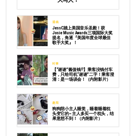
通稿
JessC踏上美国音乐圣殿！获
Josie Music Awards三项国际大奖
提名，角逐『美国年度全球最佳
歌手大奖』！
时事
【“谢谢”酱值钱⁉️】乘客没钱付车
费，只给司机“谢谢”二字！乘客澄
清：是一场误会！（内附影片）
趣闻
狗狗陪小主人睡觉，睡着睡着枕
头变它的~ 主人多买一个枕头，结
果意想不到！（内附影片）