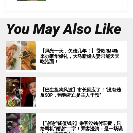
You May Also Like
【风光一天，欠债几年！】贷款RM40k
来办豪华婚礼，大马新婚夫妻只能天天
吃泡面！
【巴生捉狗风波】市长回应了！“没有违
反SOP，狗狗死亡是主人干预”
【“谢谢”酱值钱⁉️】乘客没钱付车费，只
给司机“谢谢”二字！乘客澄清：是一场误