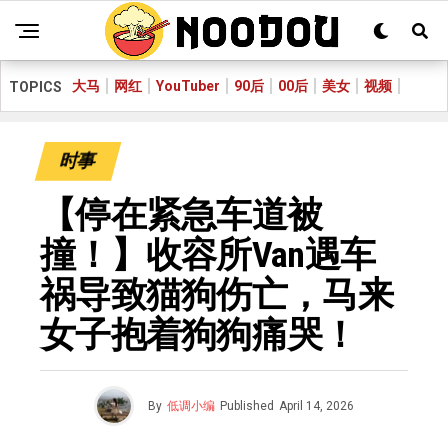
大马
网红
YouTuber
90后
00后
美女
视频
TOPICS
时事
【停在紧急车道被
撞！】收容所Van遇车
祸导致猫狗伤亡，马来
女子抱着狗狗痛哭！
By
低调小编
Published
April 14, 2026