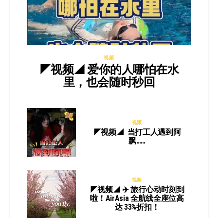
视频
◤视频◢ 爱你的人哪怕在水
里，也会随时秒回
视频
◤视频◢ 当打工人遇到阿
飘……
视频
◤视频◢ ✈️ 旅行心动时刻到
啦！AirAsia 全航线全座位高
达 33%折扣！