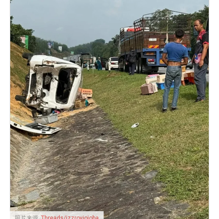
照片来源:
Threads/izzroyjojoba