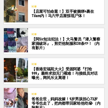
时事
【店屋可怕命案！】双手被捆绑+裹在
Tilam内！马六甲店屋惊现尸体！
时事
【阿Sir知法犯法！】大马警员『潜入警察
家搞破坏』，剪烂他制服和38条🩲！（内
有影片）
时事
【香港宏福苑大火】受困阿婆『打给
999』最终求助无门罹难！与接线员对话
曝光，网民斥太离谱！
时事
爸爸去世，妈妈改嫁！9岁男孩担心73岁
爷爷也走了，把肉都带回家给他吃😭（内
附影片）