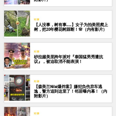
时事
【人没事，树有事……】女子为拍美照爬上
树，把20年樱花树踩断！🌸（内有影片）
时事
砂拉越美里跨年派对『泰国猛男秀遭抗
议』，被迫取消不能表演！
时事
【森美兰Nilai爆炸案】嫌犯负伤弃车逃
逸，警方追到这里了！邻居曝内幕！（内
附影片）
时事