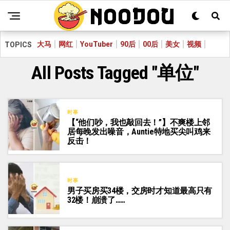
大马
网红
YouTuber
90后
00后
美女
视频
TOPICS
All Posts Tagged "单位"
时事
【“他们吵，我也敲回去！”】不爽楼上邻
居每晚发出噪音，Auntie特地买尖叫鸡来
反击！
时事
男子买房买34楼，交房时才知道最高只有
32楼！崩溃了……