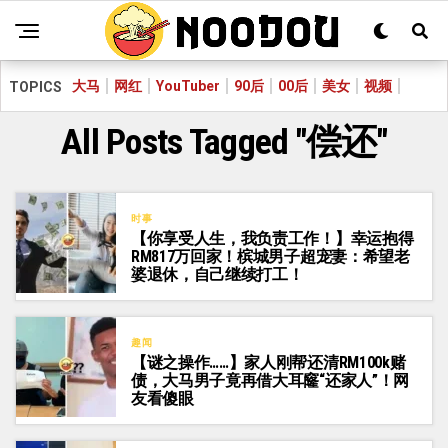
大马
网红
YouTuber
90后
00后
美女
视频
TOPICS
All Posts Tagged "偿还"
时事
【你享受人生，我负责工作！】幸运抱得
RM817万回家！槟城男子超宠妻：希望老
婆退休，自己继续打工！
趣闻
【谜之操作……】家人刚帮还清RM100k赌
债，大马男子竟再借大耳窿“还家人”！网
友看傻眼