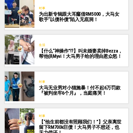
时事
为出新专辑跟大耳窿借RM5000，大马女
歌手“以债补债”陷入无底洞！
生活
【什么“神操作”⁉️】叫未婚妻卖掉Bezza，
帮他供Myvi！大马男子给的理由惹众怒！
时事
大马无业男对小猫施暴！付不起6万罚款
『被判坐牢6个月』，当庭痛哭！
时事
【“他生前都没有照顾我们！”】父亲离世
留下RM700k巨债！大马男子不想还，也
无力偿还！