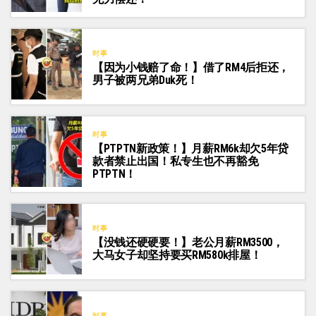
时事
【因为小钱赔了命！】借了RM4后拒还，
男子被两兄弟Duk死！
时事
【PTPTN新政策！】月薪RM6k却欠5年贷
款者禁止出国！私专生也不再豁免
PTPTN！
时事
【没钱还硬硬要！】老公月薪RM3500，
大马女子却坚持要买RM580k排屋！
时事